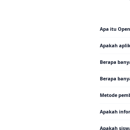
Apa itu Ope
Apakah aplika
Berapa banya
Berapa bany
Metode pemb
Apakah info
Apakah sisw