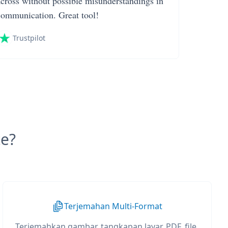
across without possible misunderstandings in
communication. Great tool!
Trustpilot
e?
Terjemahan Multi-Format
Terjemahkan gambar, tangkapan layar, PDF, file