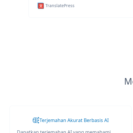
TranslatePress
M
Terjemahan Akurat Berbasis AI
Dapatkan terjemahan AI yang memahami