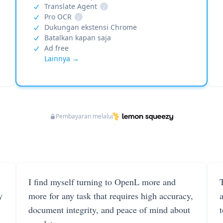
Translate Agent
i
Pro OCR
i
Dukungan ekstensi Chrome
Batalkan kapan saja
Ad free
Lainnya →
Pembayaran melalui
I find myself turning to OpenL more and
T
y
more for any task that requires high accuracy,
document integrity, and peace of mind about