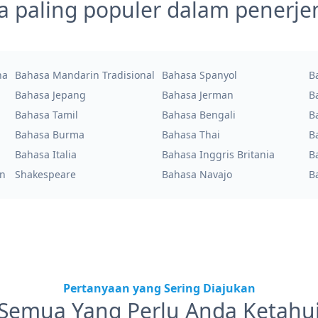
a paling populer dalam penerj
na
Bahasa Mandarin Tradisional
Bahasa Spanyol
B
Bahasa Jepang
Bahasa Jerman
B
Bahasa Tamil
Bahasa Bengali
B
Bahasa Burma
Bahasa Thai
B
Bahasa Italia
Bahasa Inggris Britania
B
an
Shakespeare
Bahasa Navajo
B
Pertanyaan yang Sering Diajukan
Semua Yang Perlu Anda Ketahu