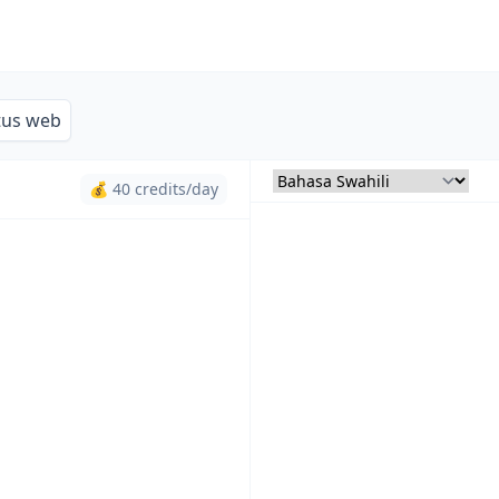
tus web
💰 40 credits/day