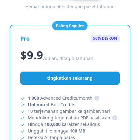
Hemat hingga 50% dengan paket tahunan
Paling Populer
Pro
50% DISKON
$9.9
/bulan, ditagih tahunan
tingkatkan sekarang
1,000
Advanced Credits/month
i
Unlimited
Fast Credits
10 terjemahan gambar ke gambar/hari
Mendukung terjemahan PDF hasil scan
i
Hingga
100,000
karakter sekaligus
Unggah file hingga
100 MB
Deteksi AI tanpa batas