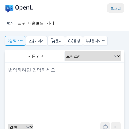
로그인
번역
도구
다운로드
가격
텍스트
이미지
문서
음성
웹사이트
자동 감지
Pro