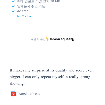
최대 업로드 파일 크기
30 MB
언제든지 취소 가능
Ad free
더 보기 →
결제 수단
It makes my surprise at its quality and score even
bigger. I can only repeat myself, a really strong
showing.
TranslatePress