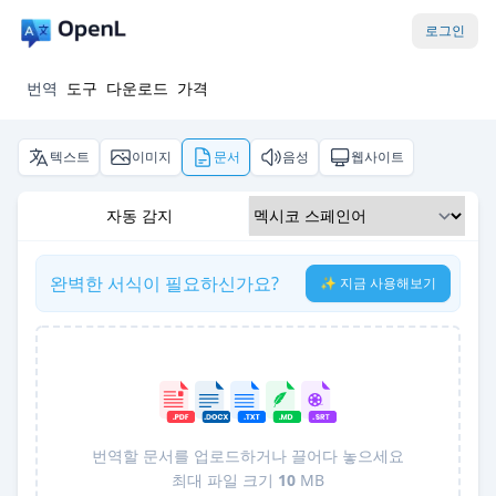
로그인
번역
도구
다운로드
가격
텍스트
이미지
문서
음성
웹사이트
자동 감지
완벽한 서식이 필요하신가요?
✨ 지금 사용해보기
번역할 문서를 업로드하거나 끌어다 놓으세요
최대 파일 크기
10
MB