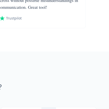
across without possible misunderstandings in
communication. Great tool!
Trustpilot
?