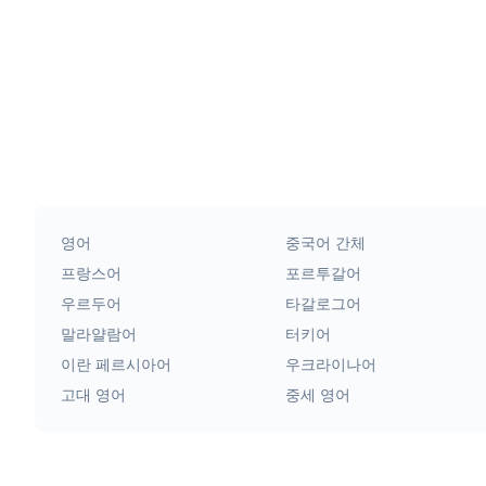
영어
중국어 간체
프랑스어
포르투갈어
우르두어
타갈로그어
말라얄람어
터키어
이란 페르시아어
우크라이나어
고대 영어
중세 영어