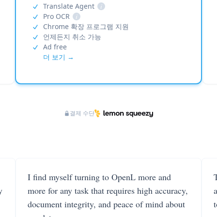
Translate Agent
i
Pro OCR
i
Chrome 확장 프로그램 지원
언제든지 취소 가능
Ad free
더 보기 →
결제 수단
I find myself turning to OpenL more and
T
y
more for any task that requires high accuracy,
document integrity, and peace of mind about