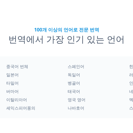
100개 이상의 언어로 전문 번역
번역에서 가장 인기 있는 언어
중국어 번체
스페인어
일본어
독일어
타밀어
벵골어
버마어
태국어
이탈리아어
영국 영어
멕
셰익스피어풍의
나바호어