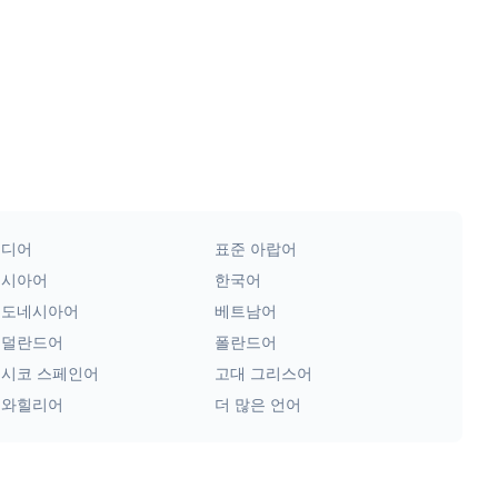
힌디어
표준 아랍어
러시아어
한국어
인도네시아어
베트남어
네덜란드어
폴란드어
시코 스페인어
고대 그리스어
스와힐리어
더 많은 언어