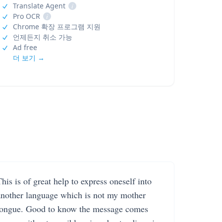
Translate Agent
i
Pro OCR
i
Chrome 확장 프로그램 지원
언제든지 취소 가능
Ad free
더 보기 →
his is of great help to express oneself into
another language which is not my mother
tongue. Good to know the message comes