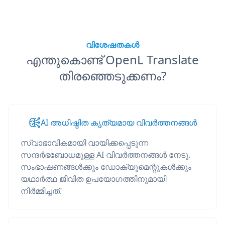
വിശേഷതകൾ
എന്തുകൊണ്ട് OpenL Translate
തിരഞ്ഞെടുക്കണം?
AI അധിഷ്ഠിത കൃത്യമായ വിവർത്തനങ്ങൾ
സ്വാഭാവികമായി വായിക്കപ്പെടുന്ന
സന്ദർഭബോധമുള്ള AI വിവർത്തനങ്ങൾ നേടൂ.
സംഭാഷണങ്ങൾക്കും ഡോക്യുമെന്റുകൾക്കും
യഥാർത്ഥ ജീവിത ഉപയോഗത്തിനുമായി
നിർമ്മിച്ചത്.