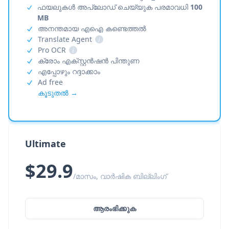
ഫയലുകൾ അപ്‌ലോഡ് ചെയ്യുക പരമാവധി
100
MB
അനന്തമായ എഐ കണ്ടെത്തൽ
Translate Agent
i
Pro OCR
i
ക്രോം എക്സ്റ്റൻഷൻ പിന്തുണ
എപ്പോഴും റദ്ദാക്കാം
Ad free
കൂടുതൽ →
Ultimate
$29.9
/മാസം, വാർഷിക ബില്ലിംഗ്
ആരംഭിക്കുക