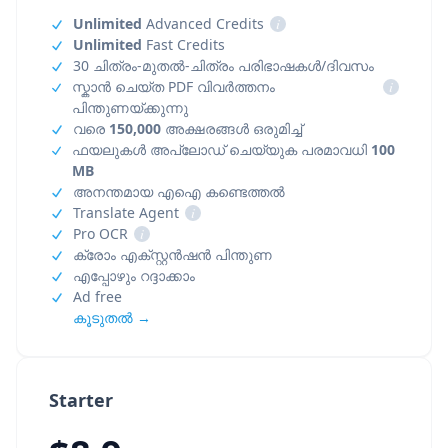
Unlimited
Advanced Credits
i
Unlimited
Fast Credits
30 ചിത്രം-മുതൽ-ചിത്രം പരിഭാഷകൾ/ദിവസം
സ്കാൻ ചെയ്ത PDF വിവർത്തനം
i
പിന്തുണയ്ക്കുന്നു
വരെ
150,000
അക്ഷരങ്ങൾ ഒരുമിച്ച്
ഫയലുകൾ അപ്‌ലോഡ് ചെയ്യുക പരമാവധി
100
MB
അനന്തമായ എഐ കണ്ടെത്തൽ
Translate Agent
i
Pro OCR
i
ക്രോം എക്സ്റ്റൻഷൻ പിന്തുണ
എപ്പോഴും റദ്ദാക്കാം
Ad free
കൂടുതൽ →
Starter