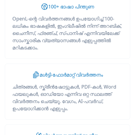
100+ ഭാഷാ പിന്തുണ
OpenL-ന്റെ വിവർത്തനങ്ങൾ ഉപയോഗിച്ച് 100-
ലധികം ഭാഷകളിൽ, ഇംഗ്ലീഷിൽ നിന്ന് അറബിക്,
ചൈനീസ്, ഫ്രഞ്ച്, സ്പാനിഷ് എന്നിവയിലേക്ക്
സാംസ്കാരിക വ്യത്യാസങ്ങൾ എളുപ്പത്തിൽ
മറികടക്കാം.
മൾട്ടി-ഫോർമാറ്റ് വിവർത്തനം
ചിത്രങ്ങൾ, സ്ക്രീൻഷോട്ടുകൾ, PDF-കൾ, Word
ഫയലുകൾ, ഓഡിയോ എന്നിവ ഒറ്റ സ്ഥലത്ത്
വിവർത്തനം ചെയ്യൂ. വേഗം, AI-പവർഡ്,
ഉപയോഗിക്കാൻ എളുപ്പം.