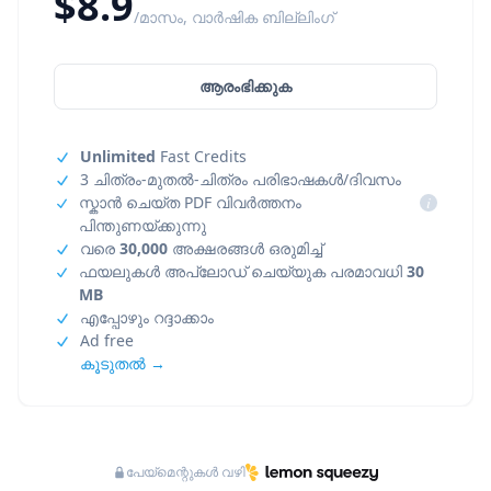
$8.9
/മാസം, വാർഷിക ബില്ലിംഗ്
ആരംഭിക്കുക
Unlimited
Fast Credits
3 ചിത്രം-മുതൽ-ചിത്രം പരിഭാഷകൾ/ദിവസം
സ്കാൻ ചെയ്ത PDF വിവർത്തനം
i
പിന്തുണയ്ക്കുന്നു
വരെ
30,000
അക്ഷരങ്ങൾ ഒരുമിച്ച്
ഫയലുകൾ അപ്‌ലോഡ് ചെയ്യുക പരമാവധി
30
MB
എപ്പോഴും റദ്ദാക്കാം
Ad free
കൂടുതൽ →
പേയ്‌മെന്റുകൾ വഴി