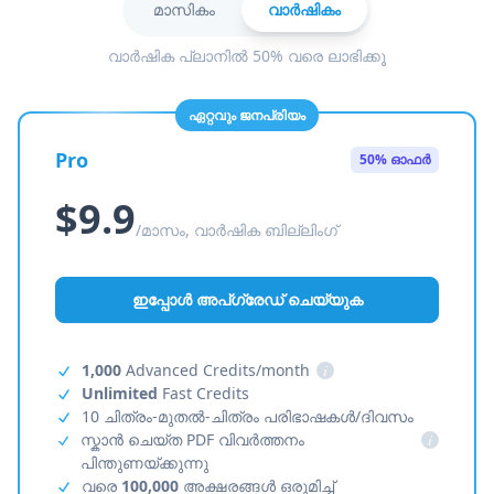
മാസികം
വാർഷികം
വാർഷിക പ്ലാനിൽ 50% വരെ ലാഭിക്കൂ
ഏറ്റവും ജനപ്രിയം
Pro
50% ഓഫർ
$9.9
/മാസം, വാർഷിക ബില്ലിംഗ്
ഇപ്പോൾ അപ്‌ഗ്രേഡ് ചെയ്യുക
1,000
Advanced Credits/month
i
Unlimited
Fast Credits
10 ചിത്രം-മുതൽ-ചിത്രം പരിഭാഷകൾ/ദിവസം
സ്കാൻ ചെയ്ത PDF വിവർത്തനം
i
പിന്തുണയ്ക്കുന്നു
വരെ
100,000
അക്ഷരങ്ങൾ ഒരുമിച്ച്