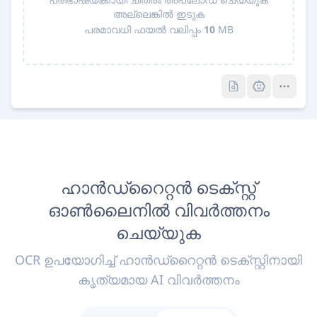
അല്ലെങ്കിൽ ഇടുക
പരമാവധി ഫയൽ വലിപ്പം
10
MB
Pro
Pro
ഹാൻഡ്‌റൈറ്റൻ ടെക്സ്റ്റ്
ഓൺലൈനിൽ വിവർത്തനം
ചെയ്യുക
OCR ഉപയോഗിച്ച് ഹാൻഡ്‌റൈറ്റൻ ടെക്സ്റ്റിനായി
കൃത്യമായ AI വിവർത്തനം