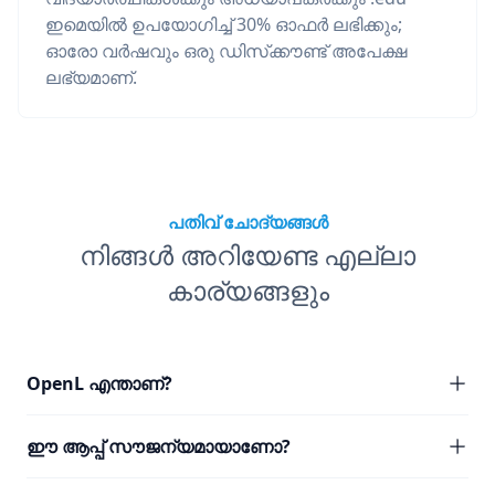
ഇമെയിൽ ഉപയോഗിച്ച് 30% ഓഫർ ലഭിക്കും;
ഓരോ വർഷവും ഒരു ഡിസ്‌ക്കൗണ്ട് അപേക്ഷ
ലഭ്യമാണ്.
പതിവ് ചോദ്യങ്ങൾ
നിങ്ങൾ അറിയേണ്ട എല്ലാ
കാര്യങ്ങളും
OpenL എന്താണ്?
ഈ ആപ്പ് സൗജന്യമായാണോ?