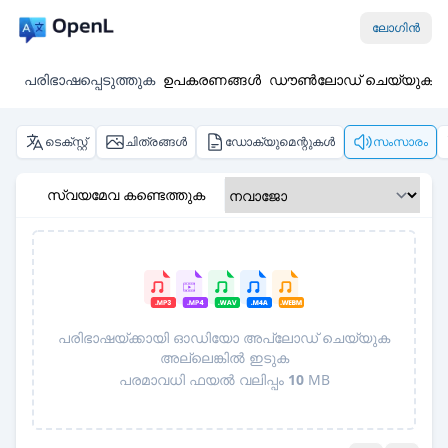
ലോഗിൻ
പരിഭാഷപ്പെടുത്തുക
ഉപകരണങ്ങൾ
ഡൗൺലോഡ് ചെയ്യുക
ടെക്സ്റ്റ്
ചിത്രങ്ങൾ
ഡോക്യുമെന്റുകൾ
സംസാരം
സ്വയമേവ കണ്ടെത്തുക
പരിഭാഷയ്ക്കായി ഓഡിയോ അപ്‌ലോഡ് ചെയ്യുക
അല്ലെങ്കിൽ ഇടുക
പരമാവധി ഫയൽ വലിപ്പം
10
MB
Pro