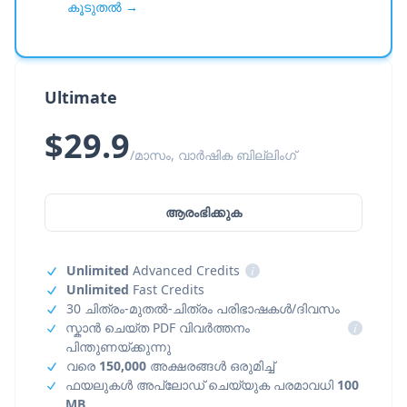
കൂടുതൽ →
Ultimate
$29.9
/മാസം, വാർഷിക ബില്ലിംഗ്
ആരംഭിക്കുക
Unlimited
Advanced Credits
i
Unlimited
Fast Credits
30 ചിത്രം-മുതൽ-ചിത്രം പരിഭാഷകൾ/ദിവസം
സ്കാൻ ചെയ്ത PDF വിവർത്തനം
i
പിന്തുണയ്ക്കുന്നു
വരെ
150,000
അക്ഷരങ്ങൾ ഒരുമിച്ച്
ഫയലുകൾ അപ്‌ലോഡ് ചെയ്യുക പരമാവധി
100
MB