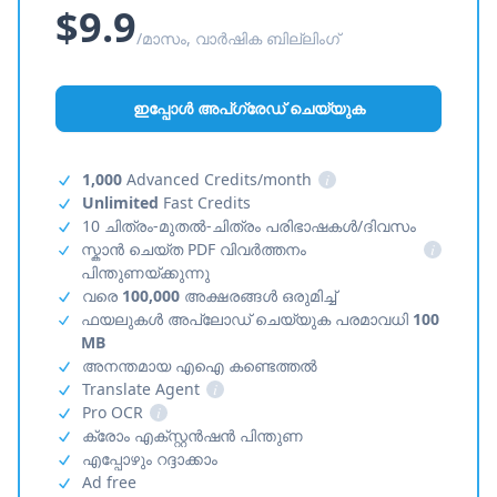
$9.9
/മാസം, വാർഷിക ബില്ലിംഗ്
ഇപ്പോൾ അപ്‌ഗ്രേഡ് ചെയ്യുക
1,000
Advanced Credits/month
i
Unlimited
Fast Credits
10 ചിത്രം-മുതൽ-ചിത്രം പരിഭാഷകൾ/ദിവസം
സ്കാൻ ചെയ്ത PDF വിവർത്തനം
i
പിന്തുണയ്ക്കുന്നു
വരെ
100,000
അക്ഷരങ്ങൾ ഒരുമിച്ച്
ഫയലുകൾ അപ്‌ലോഡ് ചെയ്യുക പരമാവധി
100
MB
അനന്തമായ എഐ കണ്ടെത്തൽ
Translate Agent
i
Pro OCR
i
ക്രോം എക്സ്റ്റൻഷൻ പിന്തുണ
എപ്പോഴും റദ്ദാക്കാം
Ad free