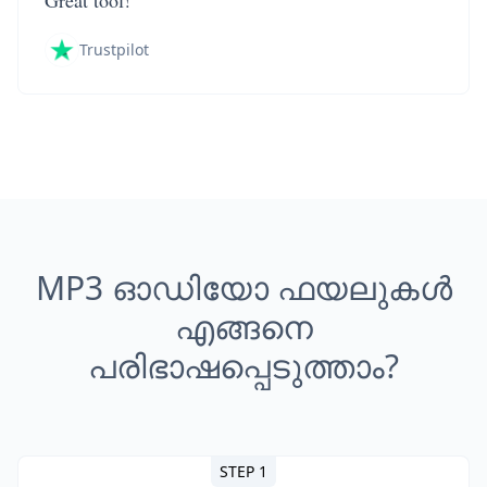
Great tool!
Trustpilot
MP3 ഓഡിയോ ഫയലുകൾ
എങ്ങനെ
പരിഭാഷപ്പെടുത്താം?
STEP 1