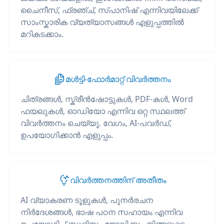
ചൈനീസ്, ഫ്രഞ്ച്, സ്പാനിഷ് എന്നിവയിലേക്ക്
സാംസ്കാരിക വ്യത്യാസങ്ങൾ എളുപ്പത്തിൽ
മറികടക്കാം.
മൾട്ടി-ഫോർമാറ്റ് വിവർത്തനം
ചിത്രങ്ങൾ, സ്ക്രീൻഷോട്ടുകൾ, PDF-കൾ, Word
ഫയലുകൾ, ഓഡിയോ എന്നിവ ഒറ്റ സ്ഥലത്ത്
വിവർത്തനം ചെയ്യൂ. വേഗം, AI-പവർഡ്,
ഉപയോഗിക്കാൻ എളുപ്പം.
വിവർത്തനത്തിന് അതീതം
AI വ്യാകരണ ടൂളുകൾ, പുനർരചന
നിർദേശങ്ങൾ, ഭാഷ പഠന സഹായം എന്നിവ