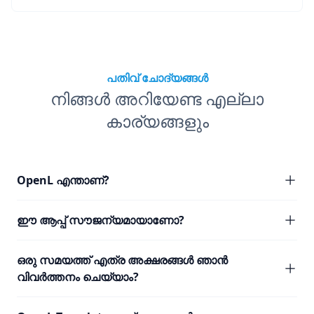
പതിവ് ചോദ്യങ്ങൾ
നിങ്ങൾ അറിയേണ്ട എല്ലാ
കാര്യങ്ങളും
OpenL എന്താണ്?
ഈ ആപ്പ് സൗജന്യമായാണോ?
ഒരു സമയത്ത് എത്ര അക്ഷരങ്ങൾ ഞാൻ
വിവർത്തനം ചെയ്യാം?