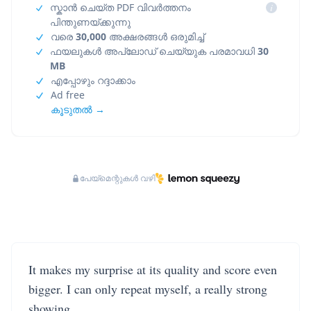
സ്കാൻ ചെയ്ത PDF വിവർത്തനം
i
പിന്തുണയ്ക്കുന്നു
വരെ
30,000
അക്ഷരങ്ങൾ ഒരുമിച്ച്
ഫയലുകൾ അപ്‌ലോഡ് ചെയ്യുക പരമാവധി
30
MB
എപ്പോഴും റദ്ദാക്കാം
Ad free
കൂടുതൽ →
പേയ്‌മെന്റുകൾ വഴി
It makes my surprise at its quality and score even
bigger. I can only repeat myself, a really strong
showing.