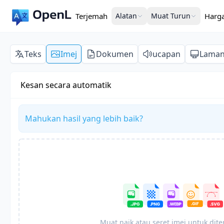
Terjemah
Alatan
Muat Turun
Harg
Teks
Imej
Dokumen
ucapan
Lama
Kesan secara automatik
Mahukan hasil yang lebih baik?
Muat naik atau seret imej untuk dit