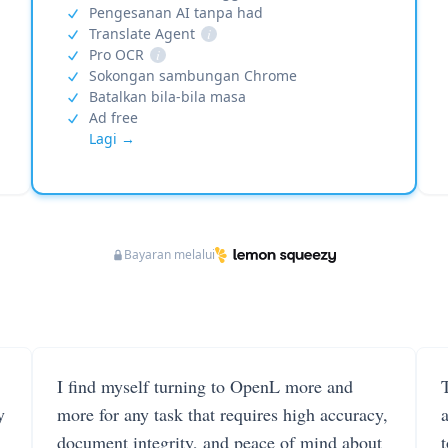
Pengesanan AI tanpa had
Translate Agent
i
Pro OCR
i
Sokongan sambungan Chrome
Batalkan bila-bila masa
Ad free
Lagi →
Bayaran melalui
I find myself turning to OpenL more and
T
y
more for any task that requires high accuracy,
document integrity, and peace of mind about