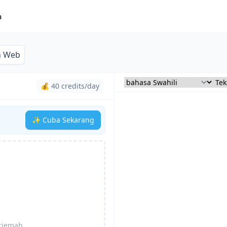
a
n Web
💰 40 credits/day
✨ Cuba Sekarang
erjemah