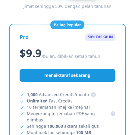
Jimat sehingga 50% dengan pelan tahunan
Paling Popular
Pro
50% DISKAUN
$9.9
/bulan, dibilkan setiap tahun
menaiktaraf sekarang
1,000
Advanced Credits/month
i
Unlimited
Fast Credits
10 terjemahan imej ke imej/hari
Menyokong terjemahan PDF yang
i
diimbas
Sehingga
100,000
aksara sekali gus
Muat naik fail sehingga
100 MB