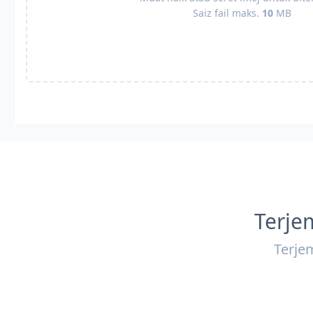
Saiz fail maks.
10
MB
Terje
Terje