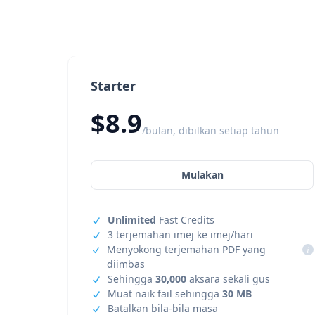
Starter
$8.9
/bulan, dibilkan setiap tahun
Mulakan
Unlimited
Fast Credits
3 terjemahan imej ke imej/hari
Menyokong terjemahan PDF yang
i
diimbas
Sehingga
30,000
aksara sekali gus
Muat naik fail sehingga
30 MB
Batalkan bila-bila masa