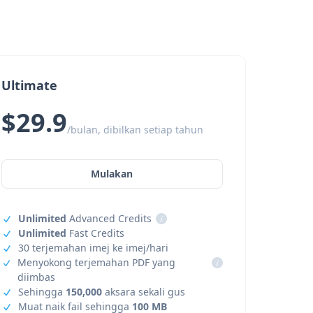
Ultimate
$29.9
/bulan, dibilkan setiap tahun
Mulakan
Unlimited
Advanced Credits
i
Unlimited
Fast Credits
30 terjemahan imej ke imej/hari
Menyokong terjemahan PDF yang
i
diimbas
Sehingga
150,000
aksara sekali gus
Muat naik fail sehingga
100 MB