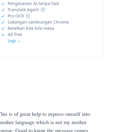
Pengesanan AI tanpa had
Translate Agent
i
Pro OCR
i
Sokongan sambungan Chrome
Batalkan bila-bila masa
Ad free
Lagi →
his is of great help to express oneself into
another language which is not my mother
tongue. Good to know the message comes