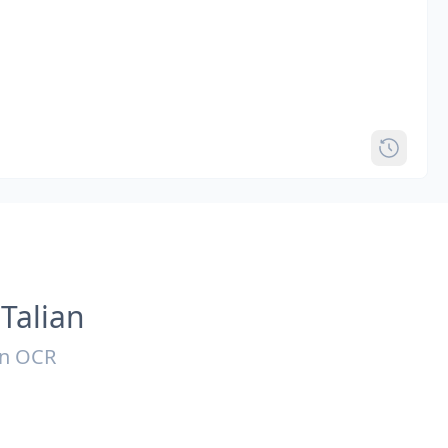
Talian
an OCR