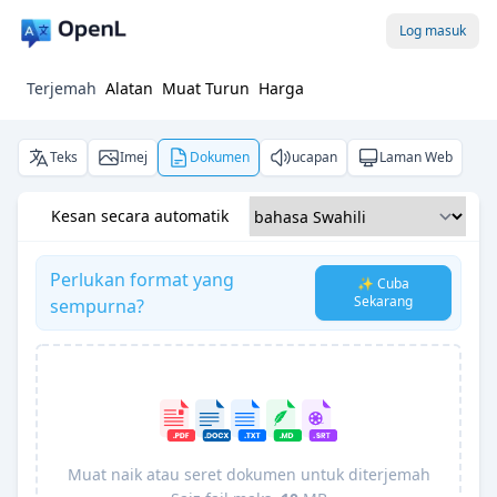
Log masuk
Terjemah
Alatan
Muat Turun
Harga
Teks
Imej
Dokumen
ucapan
Laman Web
Kesan secara automatik
Perlukan format yang
✨ Cuba
Sekarang
sempurna?
Muat naik atau seret dokumen untuk diterjemah