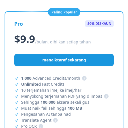
Paling Popular
Pro
50% DISKAUN
$9.9
/bulan, dibilkan setiap tahun
menaiktaraf sekarang
1,000
Advanced Credits/month
i
Unlimited
Fast Credits
10 terjemahan imej ke imej/hari
Menyokong terjemahan PDF yang diimbas
i
Sehingga
100,000
aksara sekali gus
Muat naik fail sehingga
100 MB
Pengesanan AI tanpa had
Translate Agent
i
Pro OCR
i