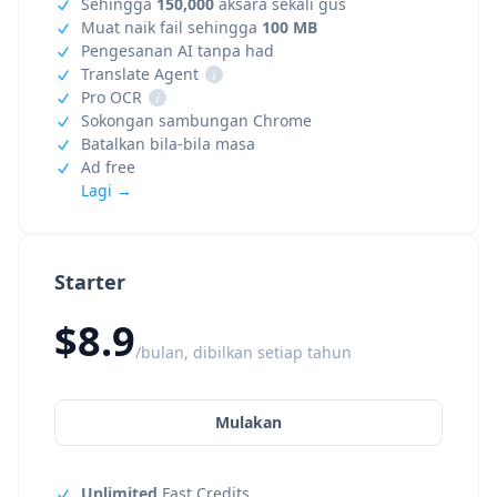
Sehingga
150,000
aksara sekali gus
Muat naik fail sehingga
100 MB
Pengesanan AI tanpa had
Translate Agent
i
Pro OCR
i
Sokongan sambungan Chrome
Batalkan bila-bila masa
Ad free
Lagi →
Starter
$8.9
/bulan, dibilkan setiap tahun
Mulakan
Unlimited
Fast Credits