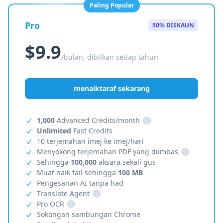
Paling Popular
Pro
50% DISKAUN
$9.9
/bulan, dibilkan setiap tahun
menaiktaraf sekarang
1,000
Advanced Credits/month
i
Unlimited
Fast Credits
10 terjemahan imej ke imej/hari
Menyokong terjemahan PDF yang diimbas
i
Sehingga
100,000
aksara sekali gus
Muat naik fail sehingga
100 MB
Pengesanan AI tanpa had
Translate Agent
i
Pro OCR
i
Sokongan sambungan Chrome