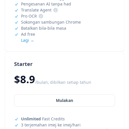
Pengesanan AI tanpa had
Translate Agent
i
Pro OCR
i
Sokongan sambungan Chrome
Batalkan bila-bila masa
Ad free
Lagi →
Starter
$8.9
/bulan, dibilkan setiap tahun
Mulakan
Unlimited
Fast Credits
3 terjemahan imej ke imej/hari