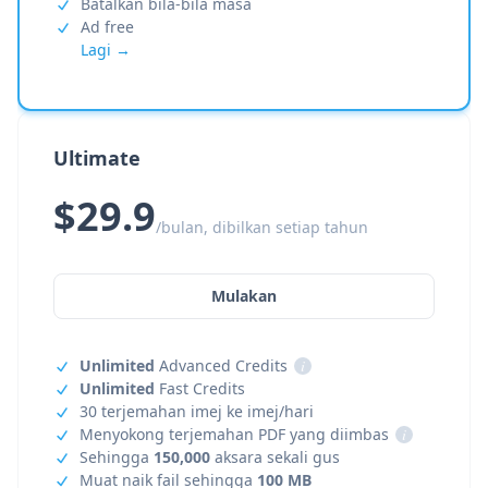
Batalkan bila-bila masa
Ad free
Lagi →
Ultimate
$29.9
/bulan, dibilkan setiap tahun
Mulakan
Unlimited
Advanced Credits
i
Unlimited
Fast Credits
30 terjemahan imej ke imej/hari
Menyokong terjemahan PDF yang diimbas
i
Sehingga
150,000
aksara sekali gus
Muat naik fail sehingga
100 MB