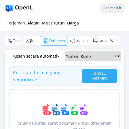
Log masuk
Terjemah
Alatan
Muat Turun
Harga
Teks
Imej
Dokumen
ucapan
Laman Web
Kesan secara automatik
Perlukan format yang
✨ Cuba
Sekarang
sempurna?
Muat naik atau seret dokumen untuk diterjemah