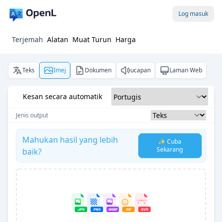
Log masuk
Terjemah
Alatan
Muat Turun
Harga
Teks
Imej
Dokumen
ucapan
Laman Web
Kesan secara automatik
Jenis output
Mahukan hasil yang lebih
✨ Cuba
Sekarang
baik?