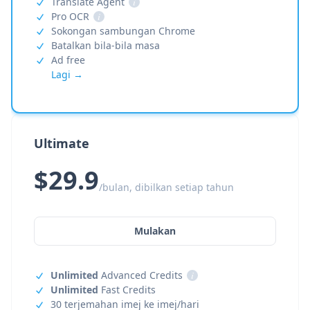
Translate Agent
i
Pro OCR
i
Sokongan sambungan Chrome
Batalkan bila-bila masa
Ad free
Lagi →
Ultimate
$29.9
/bulan, dibilkan setiap tahun
Mulakan
Unlimited
Advanced Credits
i
Unlimited
Fast Credits
30 terjemahan imej ke imej/hari