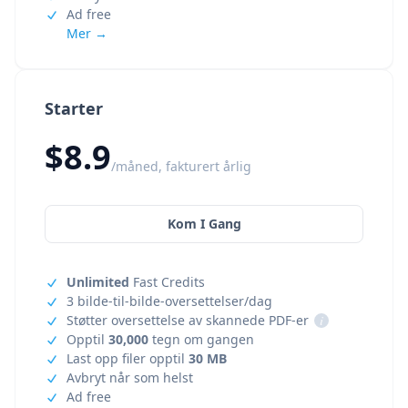
Ad free
Mer →
Starter
$8.9
/måned, fakturert årlig
Kom I Gang
Unlimited
Fast Credits
3 bilde-til-bilde-oversettelser/dag
Støtter oversettelse av skannede PDF-er
i
Opptil
30,000
tegn om gangen
Last opp filer opptil
30 MB
Avbryt når som helst
Ad free