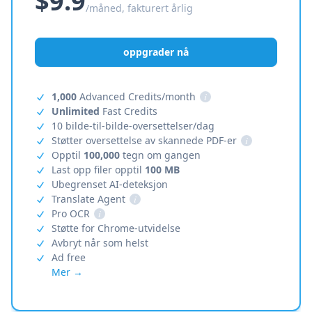
$9.9
/måned, fakturert årlig
oppgrader nå
1,000
Advanced Credits/month
i
Unlimited
Fast Credits
10 bilde-til-bilde-oversettelser/dag
Støtter oversettelse av skannede PDF-er
i
Opptil
100,000
tegn om gangen
Last opp filer opptil
100 MB
Ubegrenset AI-deteksjon
Translate Agent
i
Pro OCR
i
Støtte for Chrome-utvidelse
Avbryt når som helst
Ad free
Mer →