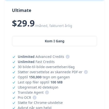
Ultimate
$29.9
/måned, fakturert årlig
Kom I Gang
Unlimited
Advanced Credits
i
Unlimited
Fast Credits
30 bilde-til-bilde-oversettelser/dag
Støtter oversettelse av skannede PDF-er
i
Opptil
150,000
tegn om gangen
Last opp filer opptil
100 MB
Ubegrenset AI-deteksjon
Translate Agent
i
Pro OCR
i
Støtte for Chrome-utvidelse
Avbryt når som helst