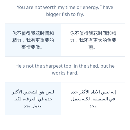
You are not worth my time or energy, I have
bigger fish to fry.
你不值得我花时间和
你不值得我花时间和精
精力，我有更重要的
力，我还有更大的鱼要
事情要做。
煎。
He's not the sharpest tool in the shed, but he
works hard.
إنه ليس الأداة الأكثر حدة
ليس هو الشخص الأكثر
في السقيفة، لكنه يعمل
حدة في الغرفة، لكنه
بجد.
يعمل بجد.