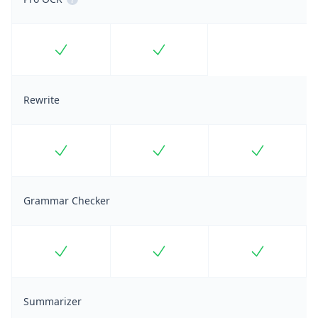
Included
Included
Rewrite
Included
Included
Included
Grammar Checker
Included
Included
Included
Summarizer