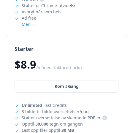
Støtte for Chrome-utvidelse
Avbryt når som helst
Ad free
Mer →
Starter
$8.9
/måned, fakturert årlig
Kom I Gang
Unlimited
Fast Credits
3 bilde-til-bilde-oversettelser/dag
Støtter oversettelse av skannede PDF-er
i
Opptil
30,000
tegn om gangen
Last opp filer opptil
30 MB