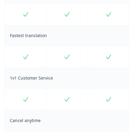
Included
Included
Included
Fastest translation
Included
Included
Included
1v1 Customer Service
Included
Included
Included
Cancel anytime