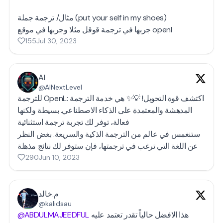
مثال/ ترجمة جملة (put your self in my shoes)
جربها في ترجمة قوقل مثلا وجربها في موقع openl
155
Jul 30, 2023
AI
@AINextLevel
للترجمة OpenL: اكتشف قوة التحويل! 💡✨ هي خدمة الترجمة
المدهشة والمعتمدة على الذكاء الاصطناعي. بسيطة ولكنها
فعالة، توفر لك تجربة ترجمة استثنائية
ستنغمس في عالم من الترجمة الذكية والسريعة. بغض النظر
290
Jun 10, 2023
م.خالد
@kalidsau
@ABDULMAJEEDFUL
هذا الافضل حالياً تقدر تعتمد عليه