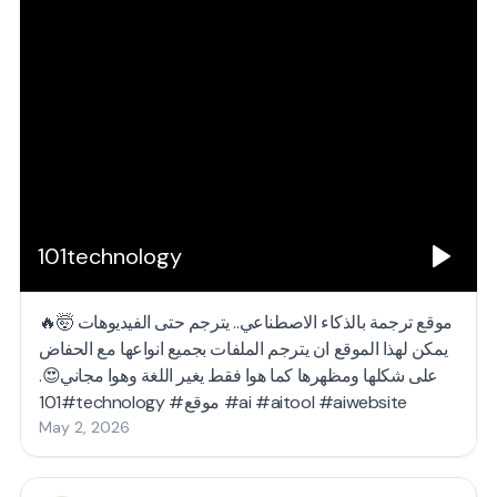
101technology
موقع ترجمة بالذكاء الاصطناعي.. يترجم حتى الفيديوهات 🤯🔥
يمكن لهذا الموقع ان يترجم الملفات بجميع انواعها مع الحفاض
على شكلها ومظهرها كما هوا فقط يغير اللغة وهوا مجاني😍.
#101technology #موقع #ai #aitool #aiwebsite
May 2, 2026