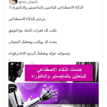
@res_pian3
🖇️الذكاء الاصطناعي للباحثين بالماجستير والدكتوراه
يترجم بالذكاء الاصطناعي
يكتب لك فقرات كاملة مع التوثيق
يبحث لك ويكتب ويعطيك المصادر
ترفع له pdf وتسولف حوله ويعطيك الردود
…