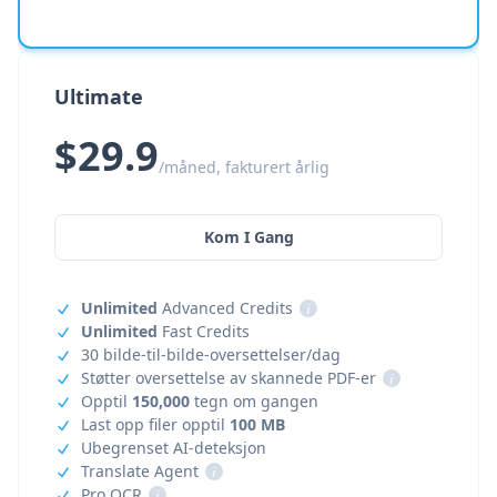
Ultimate
$29.9
/måned, fakturert årlig
Kom I Gang
Unlimited
Advanced Credits
i
Unlimited
Fast Credits
30 bilde-til-bilde-oversettelser/dag
Støtter oversettelse av skannede PDF-er
i
Opptil
150,000
tegn om gangen
Last opp filer opptil
100 MB
Ubegrenset AI-deteksjon
Translate Agent
i
Pro OCR
i