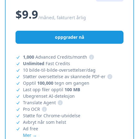
$9.9
/måned, fakturert årlig
oppgrader nå
1,000
Advanced Credits/month
i
Unlimited
Fast Credits
10 bilde-til-bilde-oversettelser/dag
Støtter oversettelse av skannede PDF-er
i
Opptil
100,000
tegn om gangen
Last opp filer opptil
100 MB
Ubegrenset AI-deteksjon
Translate Agent
i
Pro OCR
i
Støtte for Chrome-utvidelse
Avbryt når som helst
Ad free
Mer →