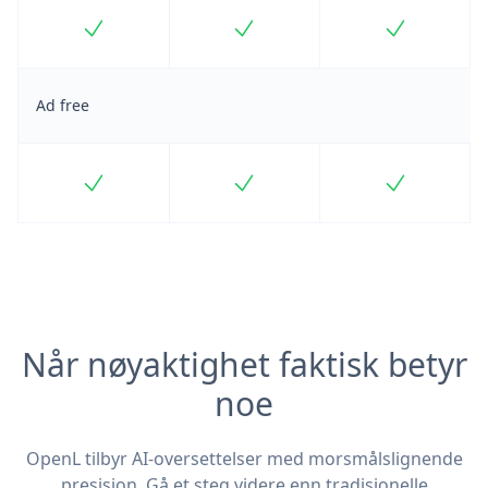
Included
Included
Included
Ad free
Included
Included
Included
Når nøyaktighet faktisk betyr
noe
OpenL tilbyr AI-oversettelser med morsmålslignende
presisjon. Gå et steg videre enn tradisjonelle