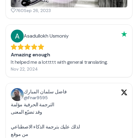
760
Sep 26, 2023
Asadullokh Usmoniy
Amazing enough
It helped me a lottttt with general translating.
Nov 22, 2024
فاضل سلمان المبارك
@Fnar9595
الترجمة الحرفية مؤلمة
وقد تضيّع المعنى
لذلك عليك بترجمة الذكاء الاصطناعي
من موقع