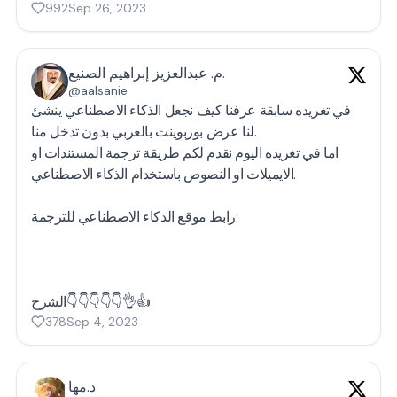
992
Sep 26, 2023
م. عبدالعزيز إبراهيم الصنيع.
@aalsanie
في تغريده سابقة عرفنا كيف نجعل الذكاء الاصطناعي ينشئ
لنا عرض بوربوينت بالعربي بدون تدخل منا.
اما في تغريده اليوم نقدم لكم طريقة ترجمة المستندات او
الايميلات او النصوص باستخدام الذكاء الاصطناعي.
رابط موقع الذكاء الاصطناعي للترجمة:
الشرح👇👇👇👇👇👌👍
378
Sep 4, 2023
د.مها