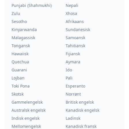
Punjabi (Shahmukhi)
Nepali
Zulu
Xhosa
Sesotho
Afrikaans
Kinyarwanda
Sundanesisk
Malagassisk
Samoansk
Tongansk
Tahitiansk
Hawaiisk
Fijiansk
Quechua
Aymara
Guarani
Ido
Lojban
Pali
Toki Pona
Esperanto
Skotsk
Norrønt
Gammelengelsk
Britisk engelsk
Australsk engelsk
Kanadisk engelsk
Indisk engelsk
Ladinsk
Mellomengelsk
Kanadisk fransk