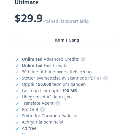
Ultimate
$29.9
/måned, fakturert årlig
Kom I Gang
Unlimited
Advanced Credits
i
Unlimited
Fast Credits
30 bilde-til-bilde-oversettelser/dag
Støtter oversettelse av skannede PDF-er
i
Opptil
150,000
tegn om gangen
Last opp filer opptil
100 MB
Ubegrenset AI-deteksjon
Translate Agent
i
Pro OCR
i
Støtte for Chrome-utvidelse
Avbryt når som helst
Ad free