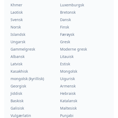
Khmer
Luxemburgsk
Laotisk
Bretonsk
Svensk
Dansk
Norsk
Finsk
Islandsk
Færøysk
Ungarsk
Gresk
Gammelgresk
Moderne gresk
Albansk
Litauisk
Latvisk
Estisk
Kasakhisk
Mongolsk
mongolsk (kyrillisk)
Uigurisk
Georgisk
Armensk
Jiddisk
Hebraisk
Baskisk
Katalansk
Galisisk
Maltesisk
Vulgærlatin
Punjabi