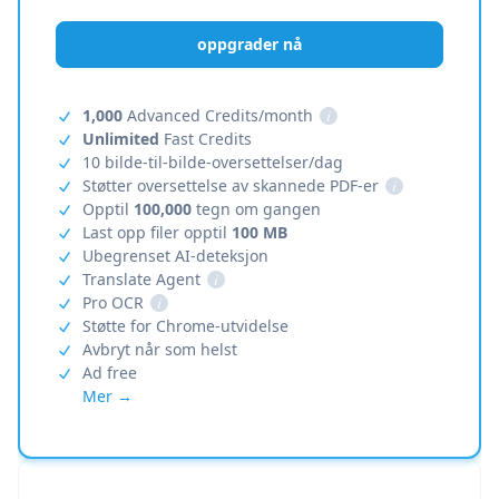
oppgrader nå
1,000
Advanced Credits/month
i
Unlimited
Fast Credits
10 bilde-til-bilde-oversettelser/dag
Støtter oversettelse av skannede PDF-er
i
Opptil
100,000
tegn om gangen
Last opp filer opptil
100 MB
Ubegrenset AI-deteksjon
Translate Agent
i
Pro OCR
i
Støtte for Chrome-utvidelse
Avbryt når som helst
Ad free
Mer →