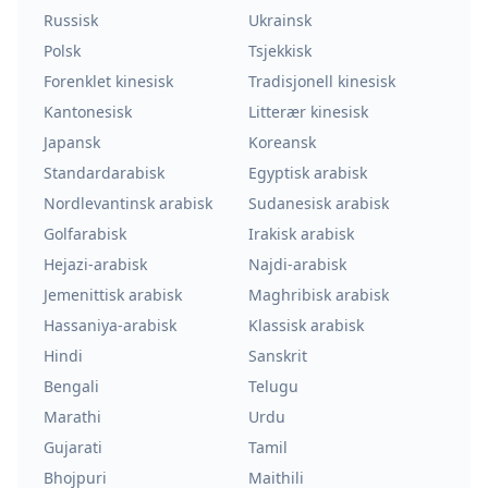
Russisk
Ukrainsk
Polsk
Tsjekkisk
Forenklet kinesisk
Tradisjonell kinesisk
Kantonesisk
Litterær kinesisk
Japansk
Koreansk
Standardarabisk
Egyptisk arabisk
Nordlevantinsk arabisk
Sudanesisk arabisk
Golfarabisk
Irakisk arabisk
Hejazi-arabisk
Najdi-arabisk
Jemenittisk arabisk
Maghribisk arabisk
Hassaniya-arabisk
Klassisk arabisk
Hindi
Sanskrit
Bengali
Telugu
Marathi
Urdu
Gujarati
Tamil
Bhojpuri
Maithili