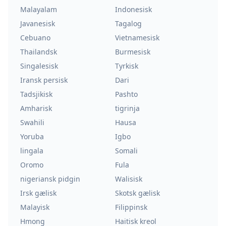
Malayalam
Indonesisk
Javanesisk
Tagalog
Cebuano
Vietnamesisk
Thailandsk
Burmesisk
Singalesisk
Tyrkisk
Iransk persisk
Dari
Tadsjikisk
Pashto
Amharisk
tigrinja
Swahili
Hausa
Yoruba
Igbo
lingala
Somali
Oromo
Fula
nigeriansk pidgin
Walisisk
Irsk gælisk
Skotsk gælisk
Malayisk
Filippinsk
Hmong
Haitisk kreol