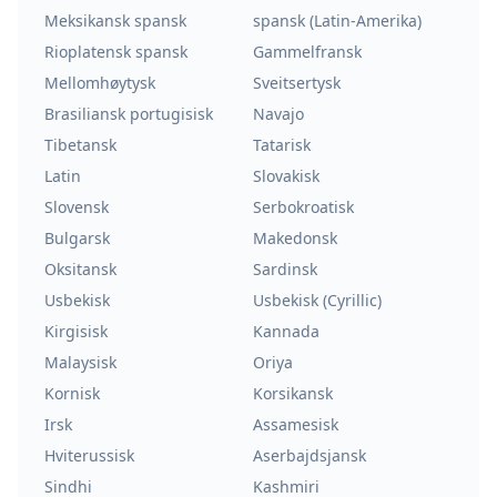
Meksikansk spansk
spansk (Latin-Amerika)
Rioplatensk spansk
Gammelfransk
Mellomhøytysk
Sveitsertysk
Brasiliansk portugisisk
Navajo
Tibetansk
Tatarisk
Latin
Slovakisk
Slovensk
Serbokroatisk
Bulgarsk
Makedonsk
Oksitansk
Sardinsk
Usbekisk
Usbekisk (Cyrillic)
Kirgisisk
Kannada
Malaysisk
Oriya
Kornisk
Korsikansk
Irsk
Assamesisk
Hviterussisk
Aserbajdsjansk
Sindhi
Kashmiri