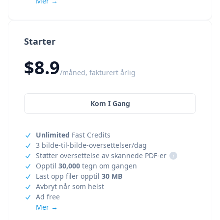
Mer →
Starter
$8.9
/måned, fakturert årlig
Kom I Gang
Unlimited
Fast Credits
3 bilde-til-bilde-oversettelser/dag
Støtter oversettelse av skannede PDF-er
i
Opptil
30,000
tegn om gangen
Last opp filer opptil
30 MB
Avbryt når som helst
Ad free
Mer →