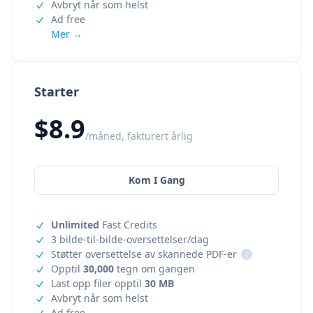
Avbryt når som helst
Ad free
Mer →
Starter
$8.9
/måned, fakturert årlig
Kom I Gang
Unlimited
Fast Credits
3 bilde-til-bilde-oversettelser/dag
Støtter oversettelse av skannede PDF-er
i
Opptil
30,000
tegn om gangen
Last opp filer opptil
30 MB
Avbryt når som helst
Ad free