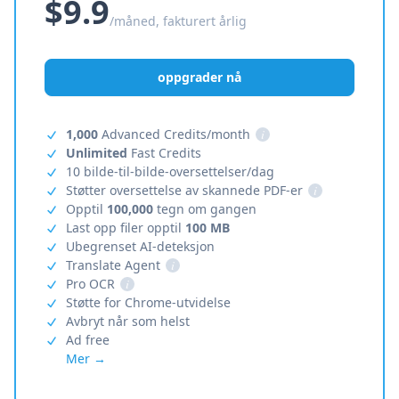
$9.9
/måned, fakturert årlig
oppgrader nå
1,000
Advanced Credits/month
i
Unlimited
Fast Credits
10 bilde-til-bilde-oversettelser/dag
Støtter oversettelse av skannede PDF-er
i
Opptil
100,000
tegn om gangen
Last opp filer opptil
100 MB
Ubegrenset AI-deteksjon
Translate Agent
i
Pro OCR
i
Støtte for Chrome-utvidelse
Avbryt når som helst
Ad free
Mer →