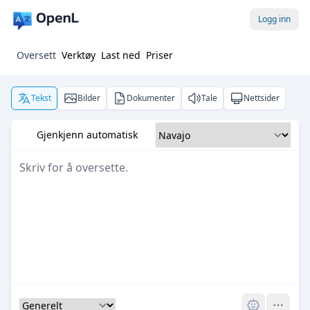
Logg inn
Oversett
Verktøy
Last ned
Priser
Tekst
Bilder
Dokumenter
Tale
Nettsider
Gjenkjenn automatisk
Pro