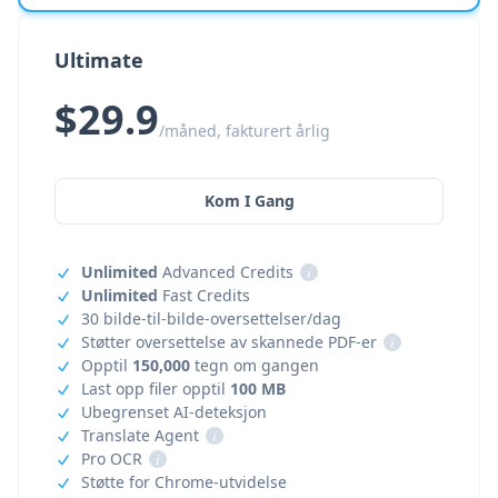
Ultimate
$29.9
/måned, fakturert årlig
Kom I Gang
Unlimited
Advanced Credits
i
Unlimited
Fast Credits
30 bilde-til-bilde-oversettelser/dag
Støtter oversettelse av skannede PDF-er
i
Opptil
150,000
tegn om gangen
Last opp filer opptil
100 MB
Ubegrenset AI-deteksjon
Translate Agent
i
Pro OCR
i
Støtte for Chrome-utvidelse