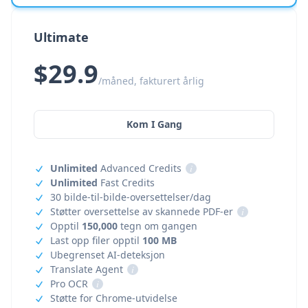
Ultimate
$29.9
/måned, fakturert årlig
Kom I Gang
Unlimited
Advanced Credits
i
Unlimited
Fast Credits
30 bilde-til-bilde-oversettelser/dag
Støtter oversettelse av skannede PDF-er
i
Opptil
150,000
tegn om gangen
Last opp filer opptil
100 MB
Ubegrenset AI-deteksjon
Translate Agent
i
Pro OCR
i
Støtte for Chrome-utvidelse