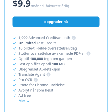
$9.9
/måned, fakturert årlig
oppgrader nå
1,000
Advanced Credits/month
i
Unlimited
Fast Credits
10 bilde-til-bilde-oversettelser/dag
Støtter oversettelse av skannede PDF-er
i
Opptil
100,000
tegn om gangen
Last opp filer opptil
100 MB
Ubegrenset AI-deteksjon
Translate Agent
i
Pro OCR
i
Støtte for Chrome-utvidelse
Avbryt når som helst
Ad free
Mer →