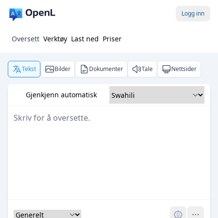
Logg inn
Oversett
Verktøy
Last ned
Priser
Tekst
Bilder
Dokumenter
Tale
Nettsider
Gjenkjenn automatisk
Pro