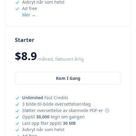
Avbryt når som helst
Ad free
Mer →
Starter
$8.9
/måned, fakturert årlig
Kom I Gang
Unlimited
Fast Credits
3 bilde-til-bilde-oversettelser/dag
Støtter oversettelse av skannede PDF-er
i
Opptil
30,000
tegn om gangen
Last opp filer opptil
30 MB
Avbryt når som helst
Ad free