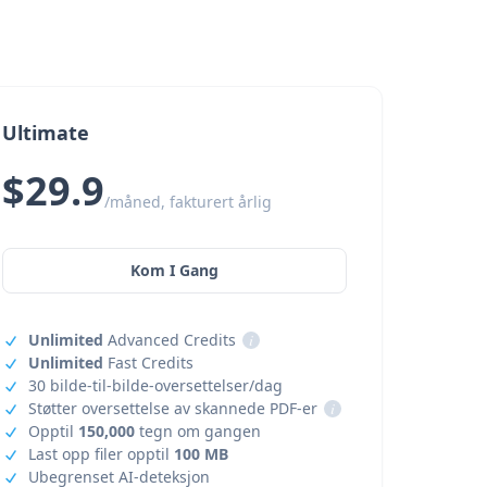
Ultimate
$29.9
/måned, fakturert årlig
Kom I Gang
Unlimited
Advanced Credits
i
Unlimited
Fast Credits
30 bilde-til-bilde-oversettelser/dag
Støtter oversettelse av skannede PDF-er
i
Opptil
150,000
tegn om gangen
Last opp filer opptil
100 MB
Ubegrenset AI-deteksjon