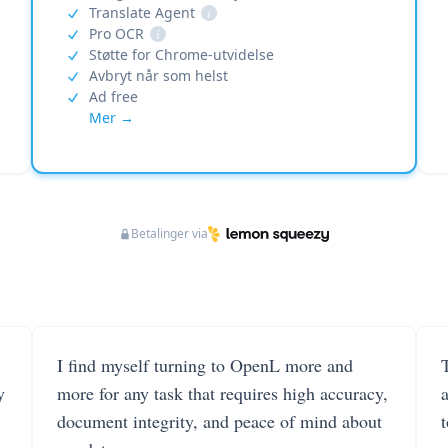
Translate Agent
i
Pro OCR
i
Støtte for Chrome-utvidelse
Avbryt når som helst
Ad free
Mer →
Betalinger via
I find myself turning to OpenL more and
T
y
more for any task that requires high accuracy,
document integrity, and peace of mind about