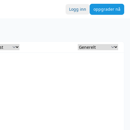
Logg inn
oppgrader nå