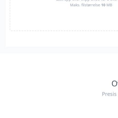
Maks. filstørrelse
10
MB
O
Presis