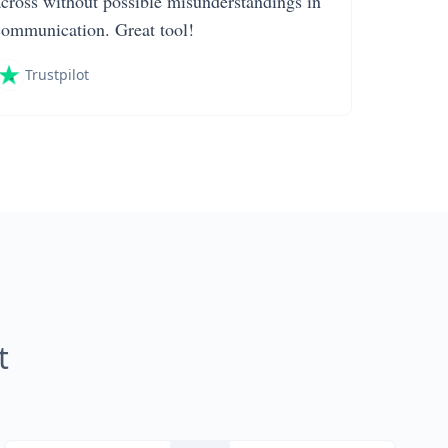
across without possible misunderstandings in
communication. Great tool!
Trustpilot
t