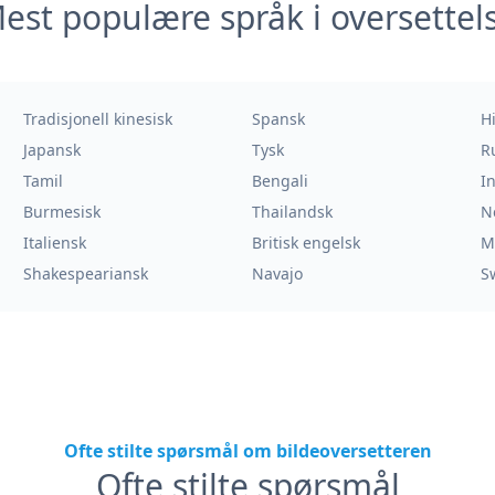
est populære språk i oversettel
Tradisjonell kinesisk
Spansk
H
Japansk
Tysk
R
Tamil
Bengali
I
Burmesisk
Thailandsk
N
Italiensk
Britisk engelsk
M
Shakespeariansk
Navajo
S
Ofte stilte spørsmål om bildeoversetteren
Ofte stilte spørsmål