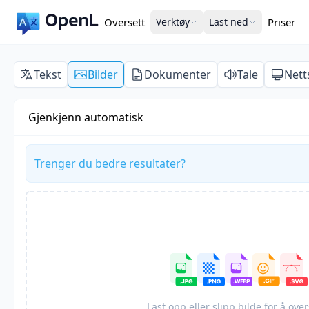
Oversett
Verktøy
Last ned
Priser
Tekst
Bilder
Dokumenter
Tale
Nett
Gjenkjenn automatisk
Trenger du bedre resultater?
Last opp eller slipp bilde for å over