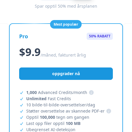
Spar opptil 50% med årsplanen
Mest populær
Pro
50% RABATT
$9.9
/måned, fakturert årlig
oppgrader nå
1,000
Advanced Credits/month
i
Unlimited
Fast Credits
10 bilde-til-bilde-oversettelser/dag
Støtter oversettelse av skannede PDF-er
i
Opptil
100,000
tegn om gangen
Last opp filer opptil
100 MB
Ubegrenset AI-deteksjon