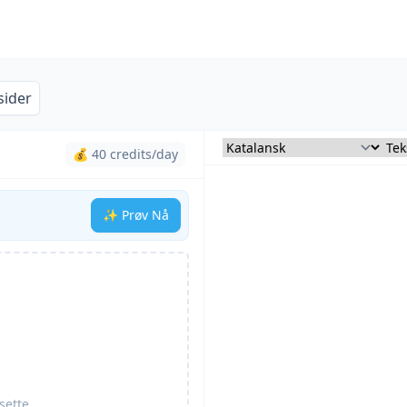
sider
💰 40 credits/day
✨ Prøv Nå
sette