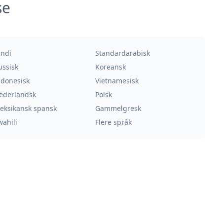
se
indi
Standardarabisk
ussisk
Koreansk
ndonesisk
Vietnamesisk
ederlandsk
Polsk
eksikansk spansk
Gammelgresk
wahili
Flere språk