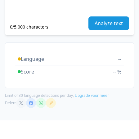
Analyze text
0/5,000 characters
Language
--
Score
-- %
Limit of 30 language detections per day,
Upgrade voor meer
Delen: