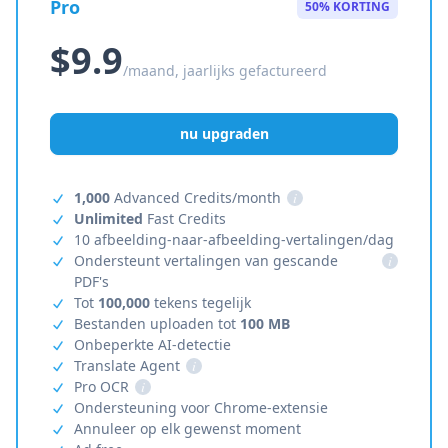
Pro
50% KORTING
$9.9
/maand, jaarlijks gefactureerd
nu upgraden
1,000
Advanced Credits/month
i
Unlimited
Fast Credits
10 afbeelding-naar-afbeelding-vertalingen/dag
Ondersteunt vertalingen van gescande
i
PDF's
Tot
100,000
tekens tegelijk
Bestanden uploaden tot
100 MB
Onbeperkte AI-detectie
Translate Agent
i
Pro OCR
i
Ondersteuning voor Chrome-extensie
Annuleer op elk gewenst moment