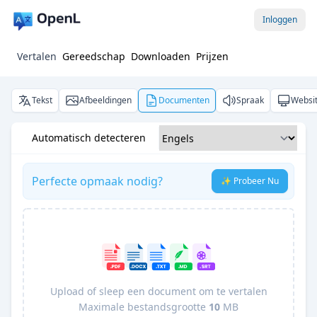
Inloggen
Vertalen
Gereedschap
Downloaden
Prijzen
Tekst
Afbeeldingen
Documenten
Spraak
Websi
Automatisch detecteren
Perfecte opmaak nodig?
✨ Probeer Nu
Upload of sleep een document om te vertalen
Maximale bestandsgrootte
10
MB