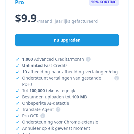
Pro
50% KORTING
$9.9
/maand, jaarlijks gefactureerd
nu upgraden
1,000
Advanced Credits/month
i
Unlimited
Fast Credits
10 afbeelding-naar-afbeelding-vertalingen/dag
Ondersteunt vertalingen van gescande
i
PDF's
Tot
100,000
tekens tegelijk
Bestanden uploaden tot
100 MB
Onbeperkte AI-detectie
Translate Agent
i
Pro OCR
i
Ondersteuning voor Chrome-extensie
Annuleer op elk gewenst moment