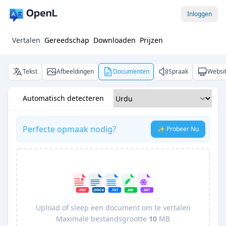
Inloggen
Vertalen
Gereedschap
Downloaden
Prijzen
Tekst
Afbeeldingen
Documenten
Spraak
Websi
Automatisch detecteren
Perfecte opmaak nodig?
✨ Probeer Nu
Upload of sleep een document om te vertalen
Maximale bestandsgrootte
10
MB