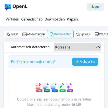
Inloggen
Vertalen
Gereedschap
Downloaden
Prijzen
Tekst
Afbeeldingen
Documenten
Spraak
Websi
Automatisch detecteren
Perfecte opmaak nodig?
✨ Probeer Nu
Upload of sleep een document om te vertalen
Maximale bestandsgrootte
10
MB