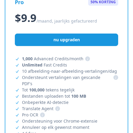
Pro
50% KORTING
$9.9
/maand, jaarlijks gefactureerd
nu upgraden
1,000
Advanced Credits/month
i
Unlimited
Fast Credits
10 afbeelding-naar-afbeelding-vertalingen/dag
Ondersteunt vertalingen van gescande
i
PDF's
Tot
100,000
tekens tegelijk
Bestanden uploaden tot
100 MB
Onbeperkte AI-detectie
Translate Agent
i
Pro OCR
i
Ondersteuning voor Chrome-extensie
Annuleer op elk gewenst moment