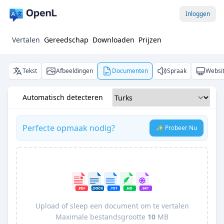
Inloggen
Vertalen
Gereedschap
Downloaden
Prijzen
Tekst
Afbeeldingen
Documenten
Spraak
Websi
Automatisch detecteren
Perfecte opmaak nodig?
✨ Probeer Nu
Upload of sleep een document om te vertalen
Maximale bestandsgrootte
10
MB