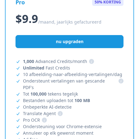
Pro
50% KORTING
$9.9
/maand, jaarlijks gefactureerd
nu upgraden
1,000
Advanced Credits/month
i
Unlimited
Fast Credits
10 afbeelding-naar-afbeelding-vertalingen/dag
Ondersteunt vertalingen van gescande
i
PDF's
Tot
100,000
tekens tegelijk
Bestanden uploaden tot
100 MB
Onbeperkte AI-detectie
Translate Agent
i
Pro OCR
i
Ondersteuning voor Chrome-extensie
Annuleer op elk gewenst moment