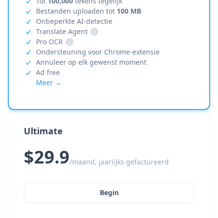
Tot
100,000
tekens tegelijk
Bestanden uploaden tot
100 MB
Onbeperkte AI-detectie
Translate Agent
i
Pro OCR
i
Ondersteuning voor Chrome-extensie
Annuleer op elk gewenst moment
Ad free
Meer →
Ultimate
$29.9
/maand, jaarlijks gefactureerd
Begin