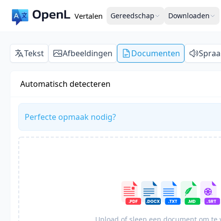
Vertalen
Gereedschap
Downloaden
Tekst
Afbeeldingen
Documenten
Spraa
Automatisch detecteren
Perfecte opmaak nodig?
Upload of sleep een document om te 