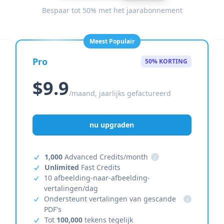
Bespaar tot 50% met het jaarabonnement
Meest Populair
Pro
50% KORTING
$9.9
/maand, jaarlijks gefactureerd
nu upgraden
1,000
Advanced Credits/month
i
Unlimited
Fast Credits
10 afbeelding-naar-afbeelding-
vertalingen/dag
Ondersteunt vertalingen van gescande
i
PDF's
Tot
100,000
tekens tegelijk