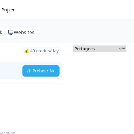
Prijzen
k
Websites
💰 40 credits/day
✨ Probeer Nu
vertalen