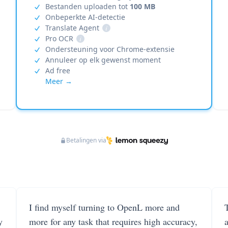
Bestanden uploaden tot
100 MB
Onbeperkte AI-detectie
Translate Agent
i
Pro OCR
i
Ondersteuning voor Chrome-extensie
Annuleer op elk gewenst moment
Ad free
Meer →
Betalingen via
I find myself turning to OpenL more and
T
y
more for any task that requires high accuracy,