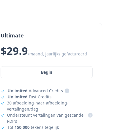
Ultimate
$29.9
/maand, jaarlijks gefactureerd
Begin
Unlimited
Advanced Credits
i
Unlimited
Fast Credits
30 afbeelding-naar-afbeelding-
vertalingen/dag
Ondersteunt vertalingen van gescande
i
PDF's
Tot
150,000
tekens tegelijk