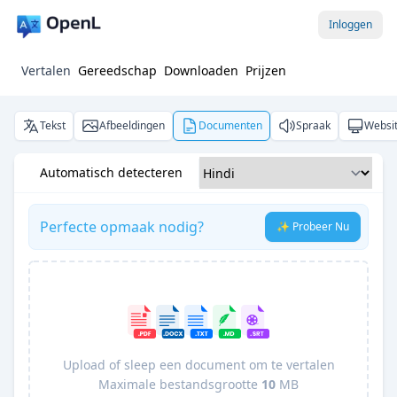
Inloggen
Vertalen
Gereedschap
Downloaden
Prijzen
Tekst
Afbeeldingen
Documenten
Spraak
Websi
Automatisch detecteren
Perfecte opmaak nodig?
✨ Probeer Nu
Upload of sleep een document om te vertalen
Maximale bestandsgrootte
10
MB