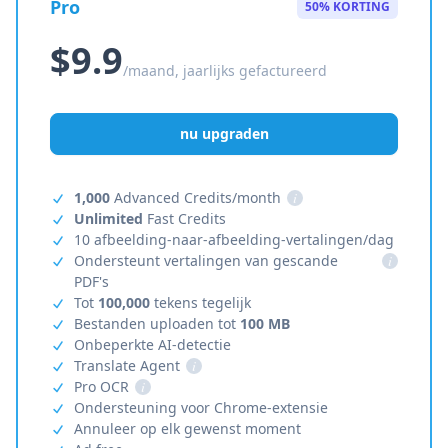
Pro
50% KORTING
$9.9
/maand, jaarlijks gefactureerd
nu upgraden
1,000
Advanced Credits/month
i
Unlimited
Fast Credits
10 afbeelding-naar-afbeelding-vertalingen/dag
Ondersteunt vertalingen van gescande
i
PDF's
Tot
100,000
tekens tegelijk
Bestanden uploaden tot
100 MB
Onbeperkte AI-detectie
Translate Agent
i
Pro OCR
i
Ondersteuning voor Chrome-extensie
Annuleer op elk gewenst moment