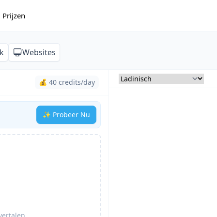
Prijzen
k
Websites
💰 40 credits/day
✨ Probeer Nu
vertalen