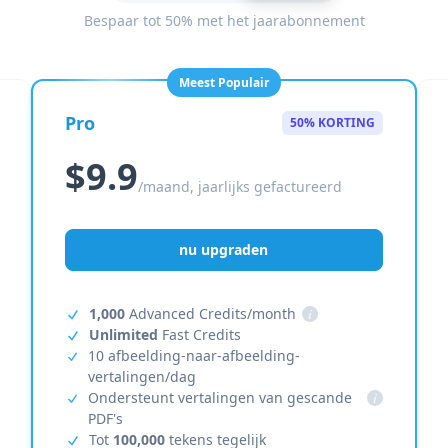
Bespaar tot 50% met het jaarabonnement
Meest Populair
Pro
50% KORTING
$9.9
/maand, jaarlijks gefactureerd
nu upgraden
1,000
Advanced Credits/month
i
Unlimited
Fast Credits
10 afbeelding-naar-afbeelding-
vertalingen/dag
Ondersteunt vertalingen van gescande
i
PDF's
Tot
100,000
tekens tegelijk