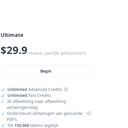
Ultimate
$29.9
/maand, jaarlijks gefactureerd
Begin
Unlimited
Advanced Credits
i
Unlimited
Fast Credits
30 afbeelding-naar-afbeelding-
vertalingen/dag
Ondersteunt vertalingen van gescande
i
PDF's
Tot
150,000
tekens tegelijk