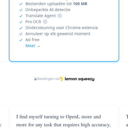
Bestanden uploaden tot
100 MB
Onbeperkte AI-detectie
Translate Agent
i
Pro OCR
i
Ondersteuning voor Chrome-extensie
Annuleer op elk gewenst moment
Ad free
Meer →
Betalingen via
I find myself turning to OpenL more and
T
y
more for any task that requires high accuracy,