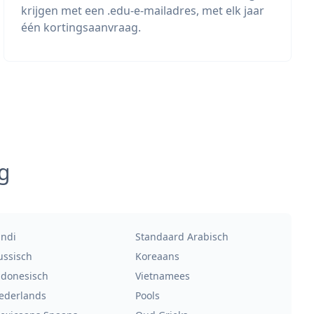
krijgen met een .edu-e-mailadres, met elk jaar
één kortingsaanvraag.
g
indi
Standaard Arabisch
ussisch
Koreaans
ndonesisch
Vietnamees
ederlands
Pools