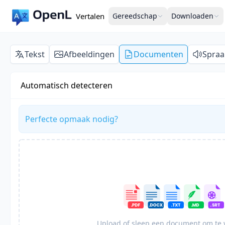
Vertalen
Gereedschap
Downloaden
Tekst
Afbeeldingen
Documenten
Spraa
Automatisch detecteren
Perfecte opmaak nodig?
Upload of sleep een document om te 