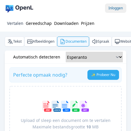
Inloggen
Vertalen
Gereedschap
Downloaden
Prijzen
Tekst
Afbeeldingen
Documenten
Spraak
Websi
Automatisch detecteren
Perfecte opmaak nodig?
✨ Probeer Nu
Upload of sleep een document om te vertalen
Maximale bestandsgrootte
10
MB