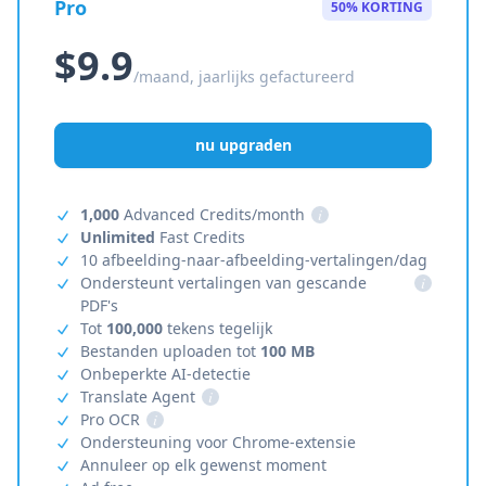
Pro
50% KORTING
$9.9
/maand, jaarlijks gefactureerd
nu upgraden
1,000
Advanced Credits/month
i
Unlimited
Fast Credits
10 afbeelding-naar-afbeelding-vertalingen/dag
Ondersteunt vertalingen van gescande
i
PDF's
Tot
100,000
tekens tegelijk
Bestanden uploaden tot
100 MB
Onbeperkte AI-detectie
Translate Agent
i
Pro OCR
i
Ondersteuning voor Chrome-extensie
Annuleer op elk gewenst moment