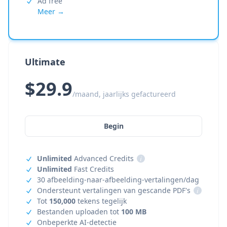
Ad free
Meer →
Ultimate
$29.9
/maand, jaarlijks gefactureerd
Begin
Unlimited
Advanced Credits
i
Unlimited
Fast Credits
30 afbeelding-naar-afbeelding-vertalingen/dag
Ondersteunt vertalingen van gescande PDF's
i
Tot
150,000
tekens tegelijk
Bestanden uploaden tot
100 MB
Onbeperkte AI-detectie