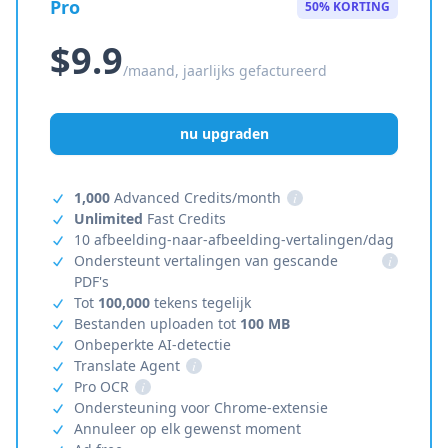
Pro
50% KORTING
$9.9
/maand, jaarlijks gefactureerd
nu upgraden
1,000
Advanced Credits/month
i
Unlimited
Fast Credits
10 afbeelding-naar-afbeelding-vertalingen/dag
Ondersteunt vertalingen van gescande
i
PDF's
Tot
100,000
tekens tegelijk
Bestanden uploaden tot
100 MB
Onbeperkte AI-detectie
Translate Agent
i
Pro OCR
i
Ondersteuning voor Chrome-extensie
Annuleer op elk gewenst moment