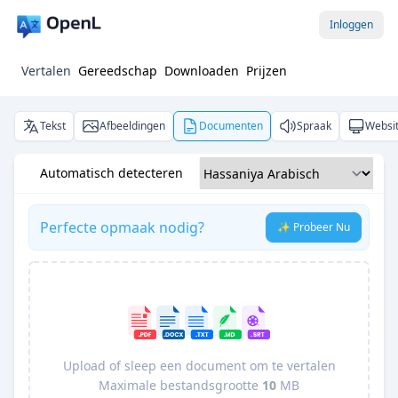
Inloggen
Vertalen
Gereedschap
Downloaden
Prijzen
Tekst
Afbeeldingen
Documenten
Spraak
Websi
Automatisch detecteren
Perfecte opmaak nodig?
✨ Probeer Nu
Upload of sleep een document om te vertalen
Maximale bestandsgrootte
10
MB