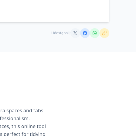
Udostępnij:
tra spaces and tabs.
ofessionalism.
es, this online tool
s perfect for tidying