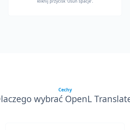
kliknij przycisk 'Usuń spacje'.
Cechy
laczego wybrać OpenL Translat