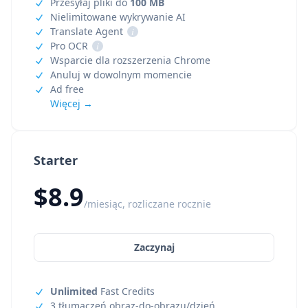
Przesyłaj pliki do
100 MB
Nielimitowane wykrywanie AI
Translate Agent
i
Pro OCR
i
Wsparcie dla rozszerzenia Chrome
Anuluj w dowolnym momencie
Ad free
Więcej →
Starter
$8.9
/miesiąc, rozliczane rocznie
Zaczynaj
Unlimited
Fast Credits
3 tłumaczeń obraz-do-obrazu/dzień