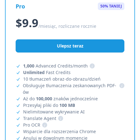
Pro
50% TANIEJ
$9.9
/miesiąc, rozliczane rocznie
Ulepsz teraz
1,000
Advanced Credits/month
i
Unlimited
Fast Credits
10 tłumaczeń obraz-do-obrazu/dzień
Obsługuje tłumaczenia zeskanowanych PDF-
i
ów
Aż do
100,000
znaków jednocześnie
Przesyłaj pliki do
100 MB
Nielimitowane wykrywanie AI
Translate Agent
i
Pro OCR
i
Wsparcie dla rozszerzenia Chrome
Anuluj w dowolnym momencie