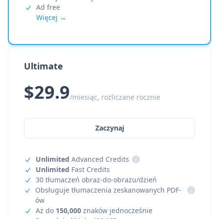
Ad free
Więcej →
Ultimate
$29.9
/miesiąc, rozliczane rocznie
Zaczynaj
Unlimited
Advanced Credits
i
Unlimited
Fast Credits
30 tłumaczeń obraz-do-obrazu/dzień
Obsługuje tłumaczenia zeskanowanych PDF-
i
ów
Aż do
150,000
znaków jednocześnie