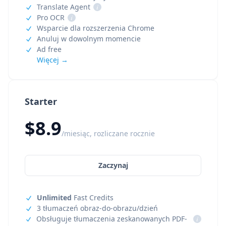
Translate Agent
i
Pro OCR
i
Wsparcie dla rozszerzenia Chrome
Anuluj w dowolnym momencie
Ad free
Więcej →
Starter
$8.9
/miesiąc, rozliczane rocznie
Zaczynaj
Unlimited
Fast Credits
3 tłumaczeń obraz-do-obrazu/dzień
Obsługuje tłumaczenia zeskanowanych PDF-
i