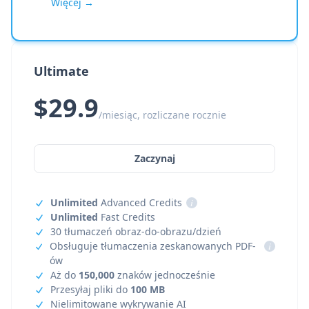
Więcej →
Ultimate
$29.9
/miesiąc, rozliczane rocznie
Zaczynaj
Unlimited
Advanced Credits
i
Unlimited
Fast Credits
30 tłumaczeń obraz-do-obrazu/dzień
Obsługuje tłumaczenia zeskanowanych PDF-
i
ów
Aż do
150,000
znaków jednocześnie
Przesyłaj pliki do
100 MB
Nielimitowane wykrywanie AI