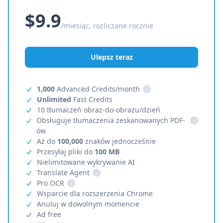
$9.9
/miesiąc, rozliczane rocznie
Ulepsz teraz
1,000
Advanced Credits/month
i
Unlimited
Fast Credits
10 tłumaczeń obraz-do-obrazu/dzień
Obsługuje tłumaczenia zeskanowanych PDF-
i
ów
Aż do
100,000
znaków jednocześnie
Przesyłaj pliki do
100 MB
Nielimitowane wykrywanie AI
Translate Agent
i
Pro OCR
i
Wsparcie dla rozszerzenia Chrome
Anuluj w dowolnym momencie
Ad free