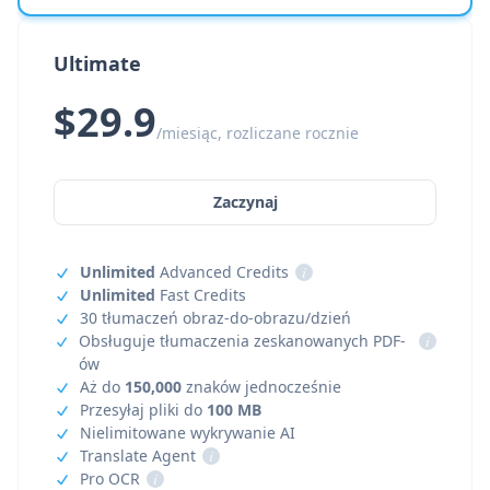
Ultimate
$29.9
/miesiąc, rozliczane rocznie
Zaczynaj
Unlimited
Advanced Credits
i
Unlimited
Fast Credits
30 tłumaczeń obraz-do-obrazu/dzień
Obsługuje tłumaczenia zeskanowanych PDF-
i
ów
Aż do
150,000
znaków jednocześnie
Przesyłaj pliki do
100 MB
Nielimitowane wykrywanie AI
Translate Agent
i
Pro OCR
i