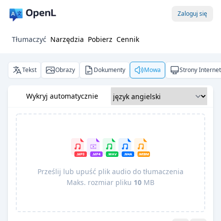
Zaloguj się
Tłumaczyć
Narzędzia
Pobierz
Cennik
Tekst
Obrazy
Dokumenty
Mowa
Strony Interne
Wykryj automatycznie
Prześlij lub upuść plik audio do tłumaczenia
Maks. rozmiar pliku
10
MB
Pro