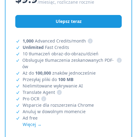
/miesiąc, rozliczane rocznie
Ulepsz teraz
1,000
Advanced Credits/month
i
Unlimited
Fast Credits
10 tłumaczeń obraz-do-obrazu/dzień
Obsługuje tłumaczenia zeskanowanych PDF-
i
ów
Aż do
100,000
znaków jednocześnie
Przesyłaj pliki do
100 MB
Nielimitowane wykrywanie AI
Translate Agent
i
Pro OCR
i
Wsparcie dla rozszerzenia Chrome
Anuluj w dowolnym momencie
Ad free
Więcej →