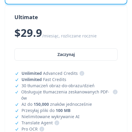
Ultimate
$29.9
/miesiąc, rozliczane rocznie
Zaczynaj
Unlimited
Advanced Credits
i
Unlimited
Fast Credits
30 tłumaczeń obraz-do-obrazu/dzień
Obsługuje tłumaczenia zeskanowanych PDF-
i
ów
Aż do
150,000
znaków jednocześnie
Przesyłaj pliki do
100 MB
Nielimitowane wykrywanie AI
Translate Agent
i
Pro OCR
i