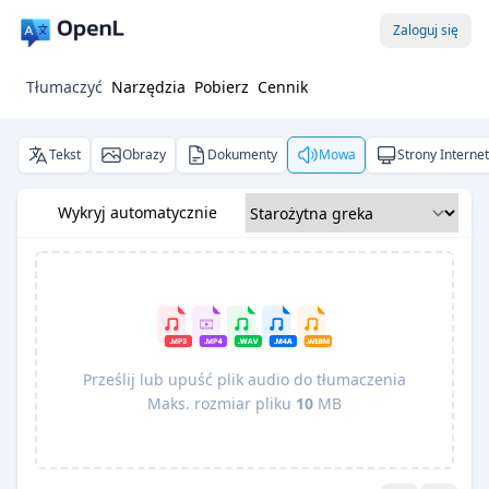
Zaloguj się
Tłumaczyć
Narzędzia
Pobierz
Cennik
Tekst
Obrazy
Dokumenty
Mowa
Strony Interne
Wykryj automatycznie
Prześlij lub upuść plik audio do tłumaczenia
Maks. rozmiar pliku
10
MB
Pro