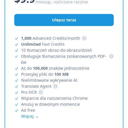
/miesiąc, rozliczane rocznie
Ulepsz teraz
1,000
Advanced Credits/month
i
Unlimited
Fast Credits
10 tłumaczeń obraz-do-obrazu/dzień
Obsługuje tłumaczenia zeskanowanych PDF-
i
ów
Aż do
100,000
znaków jednocześnie
Przesyłaj pliki do
100 MB
Nielimitowane wykrywanie AI
Translate Agent
i
Pro OCR
i
Wsparcie dla rozszerzenia Chrome
Anuluj w dowolnym momencie
Ad free
Więcej →