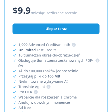
$9.9
/miesiąc, rozliczane rocznie
Ulepsz teraz
1,000
Advanced Credits/month
i
Unlimited
Fast Credits
10 tłumaczeń obraz-do-obrazu/dzień
Obsługuje tłumaczenia zeskanowanych PDF-
i
ów
Aż do
100,000
znaków jednocześnie
Przesyłaj pliki do
100 MB
Nielimitowane wykrywanie AI
Translate Agent
i
Pro OCR
i
Wsparcie dla rozszerzenia Chrome
Anuluj w dowolnym momencie
Ad free