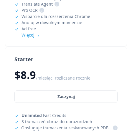
Translate Agent
i
Pro OCR
i
Wsparcie dla rozszerzenia Chrome
Anuluj w dowolnym momencie
Ad free
Więcej →
Starter
$8.9
/miesiąc, rozliczane rocznie
Zaczynaj
Unlimited
Fast Credits
3 tłumaczeń obraz-do-obrazu/dzień
Obsługuje tłumaczenia zeskanowanych PDF-
i