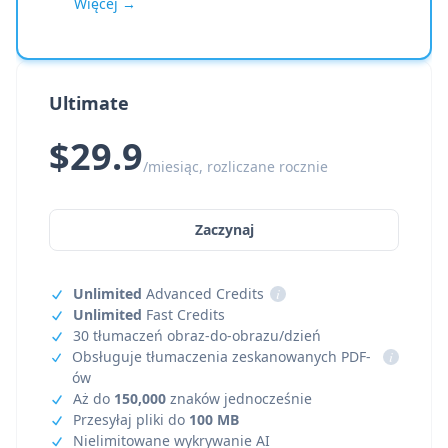
Więcej →
Ultimate
$29.9
/miesiąc, rozliczane rocznie
Zaczynaj
Unlimited
Advanced Credits
i
Unlimited
Fast Credits
30 tłumaczeń obraz-do-obrazu/dzień
Obsługuje tłumaczenia zeskanowanych PDF-
i
ów
Aż do
150,000
znaków jednocześnie
Przesyłaj pliki do
100 MB
Nielimitowane wykrywanie AI