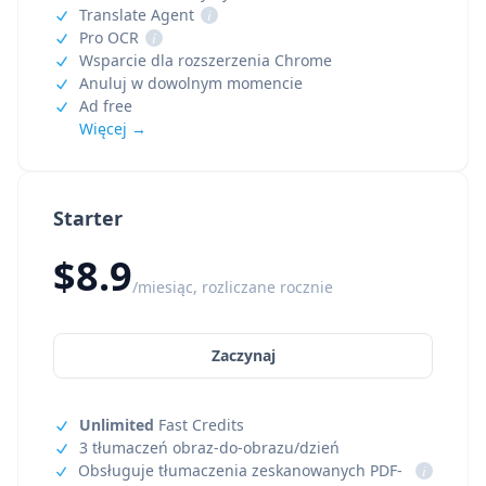
Translate Agent
i
Pro OCR
i
Wsparcie dla rozszerzenia Chrome
Anuluj w dowolnym momencie
Ad free
Więcej →
Starter
$8.9
/miesiąc, rozliczane rocznie
Zaczynaj
Unlimited
Fast Credits
3 tłumaczeń obraz-do-obrazu/dzień
Obsługuje tłumaczenia zeskanowanych PDF-
i