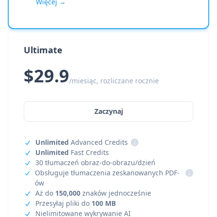
Więcej →
Ultimate
$29.9
/miesiąc, rozliczane rocznie
Zaczynaj
Unlimited
Advanced Credits
i
Unlimited
Fast Credits
30 tłumaczeń obraz-do-obrazu/dzień
Obsługuje tłumaczenia zeskanowanych PDF-
i
ów
Aż do
150,000
znaków jednocześnie
Przesyłaj pliki do
100 MB
Nielimitowane wykrywanie AI