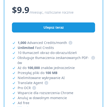
$9.9
/miesiąc, rozliczane rocznie
Ulepsz teraz
1,000
Advanced Credits/month
i
Unlimited
Fast Credits
10 tłumaczeń obraz-do-obrazu/dzień
Obsługuje tłumaczenia zeskanowanych PDF-
i
ów
Aż do
100,000
znaków jednocześnie
Przesyłaj pliki do
100 MB
Nielimitowane wykrywanie AI
Translate Agent
i
Pro OCR
i
Wsparcie dla rozszerzenia Chrome
Anuluj w dowolnym momencie
Ad free