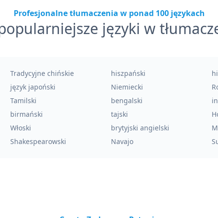
Profesjonalne tłumaczenia w ponad 100 językach
popularniejsze języki w tłumacz
Tradycyjne chińskie
hiszpański
h
język japoński
Niemiecki
Ro
Tamilski
bengalski
i
birmański
tajski
H
Włoski
brytyjski angielski
M
Shakespearowski
Navajo
Su