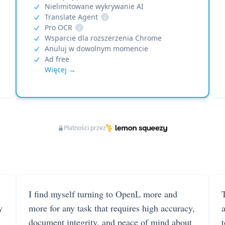
Nielimitowane wykrywanie AI
Translate Agent
i
Pro OCR
i
Wsparcie dla rozszerzenia Chrome
Anuluj w dowolnym momencie
Ad free
Więcej →
Płatności przez
I find myself turning to OpenL more and
T
y
more for any task that requires high accuracy,
document integrity, and peace of mind about