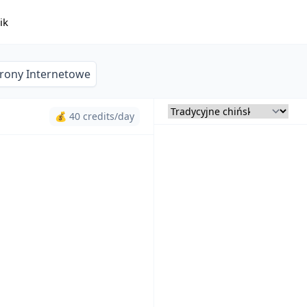
ik
trony Internetowe
💰 40 credits/day