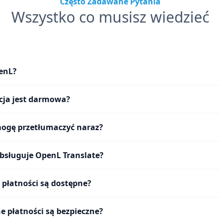
Często Zadawane Pytania
Wszystko co musisz wiedzieć
penL?
acja jest darmowa?
mogę przetłumaczyć naraz?
obsługuje OpenL Translate?
 płatności są dostępne?
e płatności są bezpieczne?