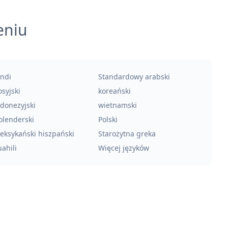
eniu
indi
Standardowy arabski
syjski
koreański
ndonezyjski
wietnamski
olenderski
Polski
eksykański hiszpański
Starożytna greka
ahili
Więcej języków