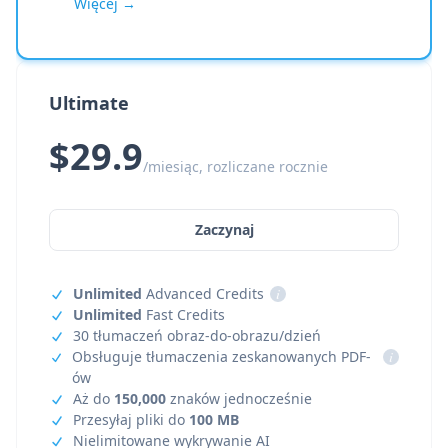
Więcej →
Ultimate
$29.9
/miesiąc, rozliczane rocznie
Zaczynaj
Unlimited
Advanced Credits
i
Unlimited
Fast Credits
30 tłumaczeń obraz-do-obrazu/dzień
Obsługuje tłumaczenia zeskanowanych PDF-
i
ów
Aż do
150,000
znaków jednocześnie
Przesyłaj pliki do
100 MB
Nielimitowane wykrywanie AI