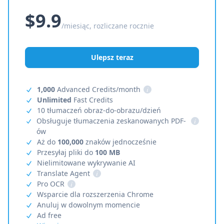
$9.9
/miesiąc, rozliczane rocznie
Ulepsz teraz
1,000
Advanced Credits/month
i
Unlimited
Fast Credits
10 tłumaczeń obraz-do-obrazu/dzień
Obsługuje tłumaczenia zeskanowanych PDF-
i
ów
Aż do
100,000
znaków jednocześnie
Przesyłaj pliki do
100 MB
Nielimitowane wykrywanie AI
Translate Agent
i
Pro OCR
i
Wsparcie dla rozszerzenia Chrome
Anuluj w dowolnym momencie
Ad free