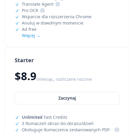
Translate Agent
i
Pro OCR
i
Wsparcie dla rozszerzenia Chrome
Anuluj w dowolnym momencie
Ad free
Więcej →
Starter
$8.9
/miesiąc, rozliczane rocznie
Zaczynaj
Unlimited
Fast Credits
3 tłumaczeń obraz-do-obrazu/dzień
Obsługuje tłumaczenia zeskanowanych PDF-
i