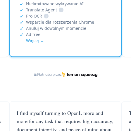
Nielimitowane wykrywanie AI
Translate Agent
i
Pro OCR
i
Wsparcie dla rozszerzenia Chrome
Anuluj w dowolnym momencie
Ad free
Więcej →
Płatności przez
I find myself turning to OpenL more and
T
y
more for any task that requires high accuracy,
document integrity, and peace of mind about