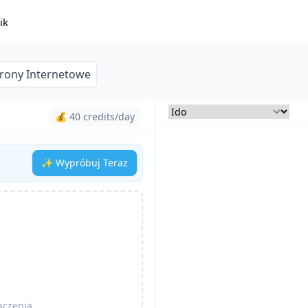
ik
trony Internetowe
💰 40 credits/day
✨ Wypróbuj Teraz
aczenia