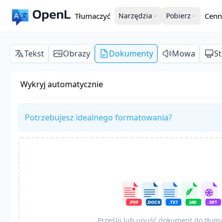
Tłumaczyć
Narzędzia
Pobierz
Cenn
Tekst
Obrazy
Dokumenty
Mowa
S
Wykryj automatycznie
Potrzebujesz idealnego formatowania?
Prześlij lub upuść dokument do tłum