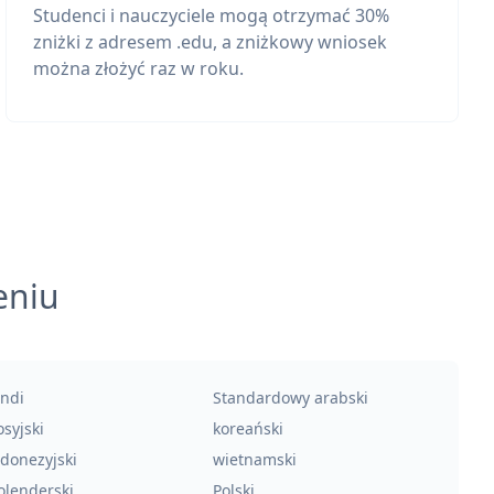
Studenci i nauczyciele mogą otrzymać 30%
zniżki z adresem .edu, a zniżkowy wniosek
można złożyć raz w roku.
eniu
indi
Standardowy arabski
syjski
koreański
ndonezyjski
wietnamski
olenderski
Polski