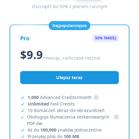
Oszczędź do 50% z planem rocznym
Najpopularniejsze
Pro
50% TANIEJ
$9.9
/miesiąc, rozliczane rocznie
Ulepsz teraz
1,000
Advanced Credits/month
i
Unlimited
Fast Credits
10 tłumaczeń obraz-do-obrazu/dzień
Obsługuje tłumaczenia zeskanowanych
i
PDF-ów
Aż do
100,000
znaków jednocześnie
Przesyłaj pliki do
100 MB