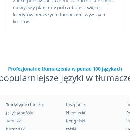
Zacznij korzystać z OpenL za darmo, a przejdź
na wyższy plan, gdy potrzebujesz więcej
kredytów, dłuższych tłumaczeń i wyższych
limitów.
Profesjonalne tłumaczenia w ponad 100 językach
popularniejsze języki w tłumacz
Tradycyjne chińskie
hiszpański
h
język japoński
Niemiecki
Ro
Tamilski
bengalski
i
birmański
tajski
H