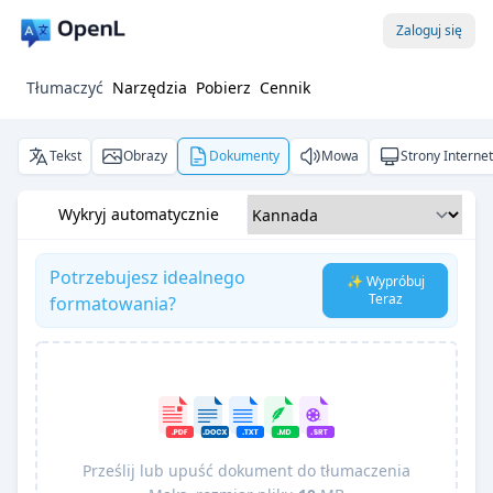
Zaloguj się
Tłumaczyć
Narzędzia
Pobierz
Cennik
Tekst
Obrazy
Dokumenty
Mowa
Strony Interne
Wykryj automatycznie
Potrzebujesz idealnego
✨ Wypróbuj
Teraz
formatowania?
Prześlij lub upuść dokument do tłumaczenia