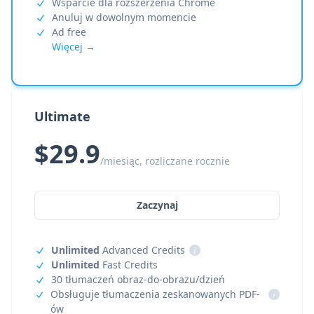
Wsparcie dla rozszerzenia Chrome
Anuluj w dowolnym momencie
Ad free
Więcej →
Ultimate
$29.9
/miesiąc, rozliczane rocznie
Zaczynaj
Unlimited
Advanced Credits
i
Unlimited
Fast Credits
30 tłumaczeń obraz-do-obrazu/dzień
Obsługuje tłumaczenia zeskanowanych PDF-
i
ów