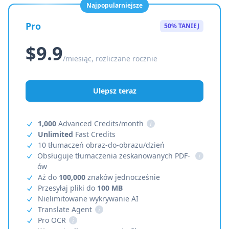
Najpopularniejsze
Pro
50% TANIEJ
$9.9
/miesiąc, rozliczane rocznie
Ulepsz teraz
1,000
Advanced Credits/month
i
Unlimited
Fast Credits
10 tłumaczeń obraz-do-obrazu/dzień
Obsługuje tłumaczenia zeskanowanych PDF-
i
ów
Aż do
100,000
znaków jednocześnie
Przesyłaj pliki do
100 MB
Nielimitowane wykrywanie AI
Translate Agent
i
Pro OCR
i