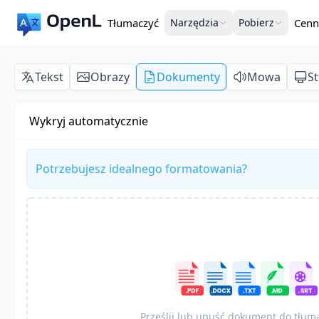
Tłumaczyć
Narzędzia
Pobierz
Cenn
Tekst
Obrazy
Dokumenty
Mowa
S
Wykryj automatycznie
Potrzebujesz idealnego formatowania?
Prześlij lub upuść dokument do tłum