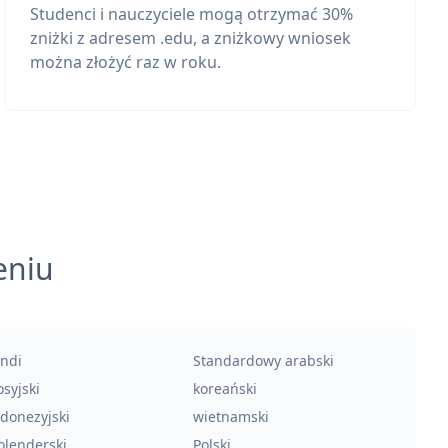
Studenci i nauczyciele mogą otrzymać 30%
zniżki z adresem .edu, a zniżkowy wniosek
można złożyć raz w roku.
eniu
indi
Standardowy arabski
syjski
koreański
ndonezyjski
wietnamski
olenderski
Polski