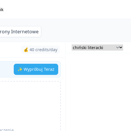
ik
trony Internetowe
💰 40 credits/day
✨ Wypróbuj Teraz
aczenia