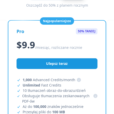
Oszczędź do 50% z planem rocznym
Najpopularniejsze
Pro
50% TANIEJ
$9.9
/miesiąc, rozliczane rocznie
Ulepsz teraz
1,000
Advanced Credits/month
i
Unlimited
Fast Credits
10 tłumaczeń obraz-do-obrazu/dzień
Obsługuje tłumaczenia zeskanowanych
i
PDF-ów
Aż do
100,000
znaków jednocześnie
Przesyłaj pliki do
100 MB