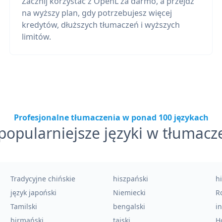
Zacznij korzystać z OpenL za darmo, a przejdź
na wyższy plan, gdy potrzebujesz więcej
kredytów, dłuższych tłumaczeń i wyższych
limitów.
Profesjonalne tłumaczenia w ponad 100 językach
popularniejsze języki w tłumacz
Tradycyjne chińskie
hiszpański
h
język japoński
Niemiecki
Ro
Tamilski
bengalski
i
birmański
tajski
H