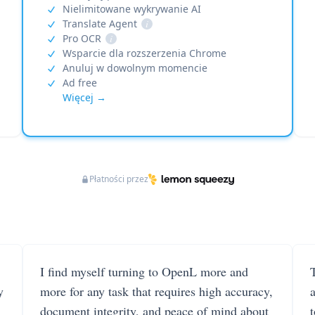
Nielimitowane wykrywanie AI
Translate Agent
i
Pro OCR
i
Wsparcie dla rozszerzenia Chrome
Anuluj w dowolnym momencie
Ad free
Więcej →
Płatności przez
I find myself turning to OpenL more and
T
y
more for any task that requires high accuracy,
document integrity, and peace of mind about