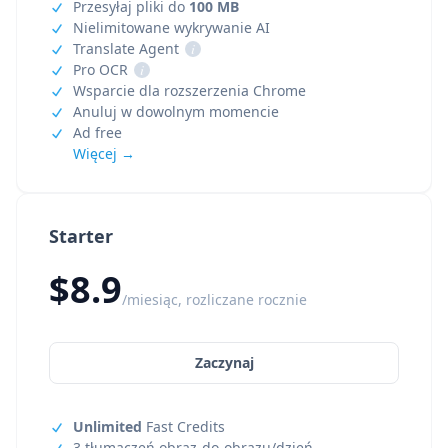
Przesyłaj pliki do
100 MB
Nielimitowane wykrywanie AI
Translate Agent
i
Pro OCR
i
Wsparcie dla rozszerzenia Chrome
Anuluj w dowolnym momencie
Ad free
Więcej →
Starter
$8.9
/miesiąc, rozliczane rocznie
Zaczynaj
Unlimited
Fast Credits
3 tłumaczeń obraz-do-obrazu/dzień