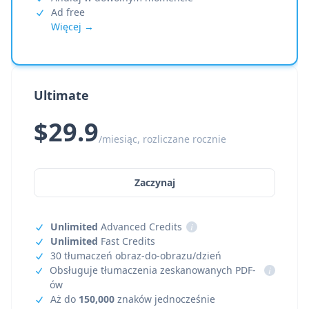
Ad free
Więcej →
Ultimate
$29.9
/miesiąc, rozliczane rocznie
Zaczynaj
Unlimited
Advanced Credits
i
Unlimited
Fast Credits
30 tłumaczeń obraz-do-obrazu/dzień
Obsługuje tłumaczenia zeskanowanych PDF-
i
ów
Aż do
150,000
znaków jednocześnie