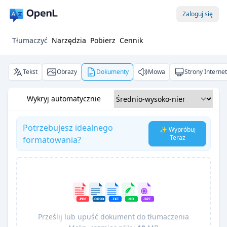
Zaloguj się
Tłumaczyć
Narzędzia
Pobierz
Cennik
Tekst
Obrazy
Dokumenty
Mowa
Strony Interne
Wykryj automatycznie
Potrzebujesz idealnego
✨ Wypróbuj
Teraz
formatowania?
Prześlij lub upuść dokument do tłumaczenia