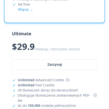
Ad free
Więcej →
Ultimate
$29.9
/miesiąc, rozliczane rocznie
Zaczynaj
Unlimited
Advanced Credits
i
Unlimited
Fast Credits
30 tłumaczeń obraz-do-obrazu/dzień
Obsługuje tłumaczenia zeskanowanych PDF-
i
ów
Aż do
150,000
znaków jednocześnie