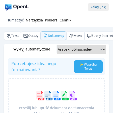
Zaloguj się
Tłumaczyć
Narzędzia
Pobierz
Cennik
Tekst
Obrazy
Dokumenty
Mowa
Strony Interne
Wykryj automatycznie
Potrzebujesz idealnego
✨ Wypróbuj
Teraz
formatowania?
Prześlij lub upuść dokument do tłumaczenia