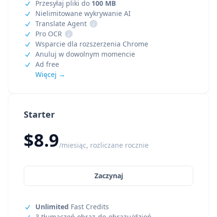
Przesyłaj pliki do
100 MB
Nielimitowane wykrywanie AI
Translate Agent
i
Pro OCR
i
Wsparcie dla rozszerzenia Chrome
Anuluj w dowolnym momencie
Ad free
Więcej →
Starter
$8.9
/miesiąc, rozliczane rocznie
Zaczynaj
Unlimited
Fast Credits
3 tłumaczeń obraz-do-obrazu/dzień