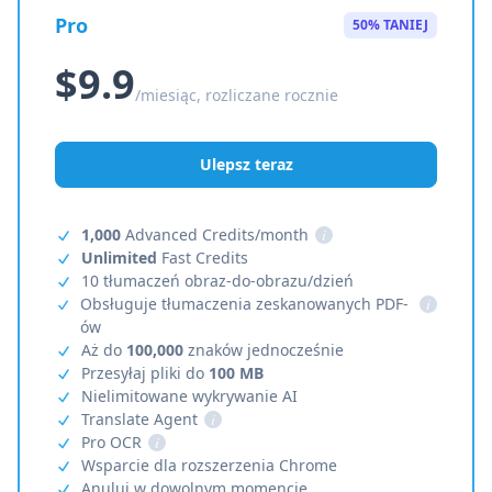
Pro
50% TANIEJ
$9.9
/miesiąc, rozliczane rocznie
Ulepsz teraz
1,000
Advanced Credits/month
i
Unlimited
Fast Credits
10 tłumaczeń obraz-do-obrazu/dzień
Obsługuje tłumaczenia zeskanowanych PDF-
i
ów
Aż do
100,000
znaków jednocześnie
Przesyłaj pliki do
100 MB
Nielimitowane wykrywanie AI
Translate Agent
i
Pro OCR
i
Wsparcie dla rozszerzenia Chrome
Anuluj w dowolnym momencie