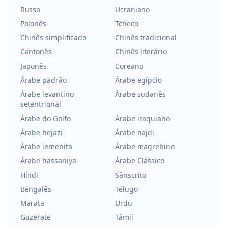
Russo
Ucraniano
Polonês
Tcheco
Chinês simplificado
Chinês tradicional
Cantonês
Chinês literário
Japonês
Coreano
Árabe padrão
Árabe egípcio
Árabe levantino
Árabe sudanês
setentrional
Árabe do Golfo
Árabe iraquiano
Árabe hejazi
Árabe najdi
Árabe iemenita
Árabe magrebino
Árabe hassaniya
Árabe Clássico
Híndi
Sânscrito
Bengalês
Télugo
Marata
Urdu
Guzerate
Tâmil