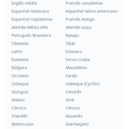
Inglês médio
Francês canadense
Espanhol mexicano
espanhol latino-americano
Espanhol rioplatense
Francês Antigo
Alemão Médio Alto
Alemão suíço
Português Brasileiro
Navajo
Tibetano
Tatar
Latim
Eslovaco
Esloveno
Servo-croata
Búlgaro
Macedônio
Occitano
Sardo
Usbeque
Usbeque (Cyrillic)
Quirguiz
Canarês
Malaio
Oriá
Córnico
Córsico
Irlandês
Assamês
Bielorrusso
Azerbaijano