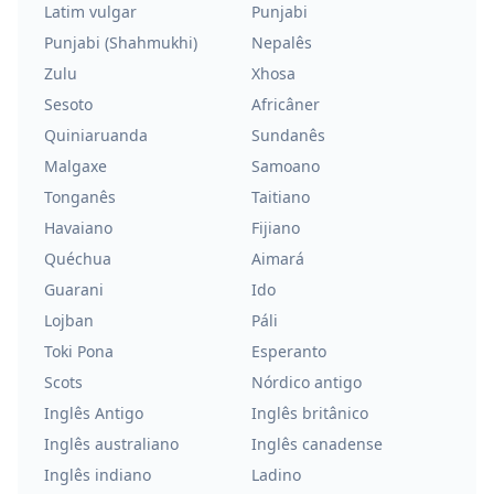
Latim vulgar
Punjabi
Punjabi (Shahmukhi)
Nepalês
Zulu
Xhosa
Sesoto
Africâner
Quiniaruanda
Sundanês
Malgaxe
Samoano
Tonganês
Taitiano
Havaiano
Fijiano
Quéchua
Aimará
Guarani
Ido
Lojban
Páli
Toki Pona
Esperanto
Scots
Nórdico antigo
Inglês Antigo
Inglês britânico
Inglês australiano
Inglês canadense
Inglês indiano
Ladino