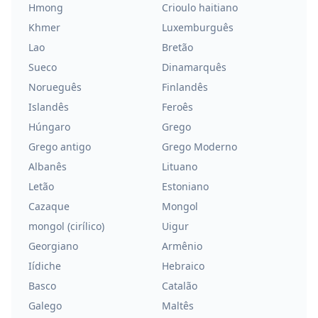
Hmong
Crioulo haitiano
Khmer
Luxemburguês
Lao
Bretão
Sueco
Dinamarquês
Norueguês
Finlandês
Islandês
Feroês
Húngaro
Grego
Grego antigo
Grego Moderno
Albanês
Lituano
Letão
Estoniano
Cazaque
Mongol
mongol (cirílico)
Uigur
Georgiano
Armênio
Iídiche
Hebraico
Basco
Catalão
Galego
Maltês