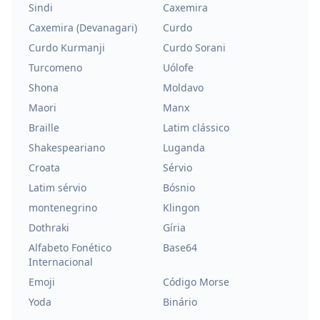
Sindi
Caxemira
Caxemira (Devanagari)
Curdo
Curdo Kurmanji
Curdo Sorani
Turcomeno
Uólofe
Shona
Moldavo
Maori
Manx
Braille
Latim clássico
Shakespeariano
Luganda
Croata
Sérvio
Latim sérvio
Bósnio
montenegrino
Klingon
Dothraki
Gíria
Alfabeto Fonético
Base64
Internacional
Emoji
Código Morse
Yoda
Binário