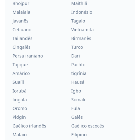
Bhojpuri
Maithili
Malaiala
Indonésio
Javanês
Tagalo
Cebuano
Vietnamita
Tailandês
Birmanês
Cingalês
Turco
Persa iraniano
Dari
Tajique
Pachto
Amárico
tigrínia
Suaíli
Hausá
Iorubá
Igbo
lingala
Somali
Oromo
Fula
Pidgin
Galês
Gaélico irlandês
Gaélico escocês
Malaio
Filipino