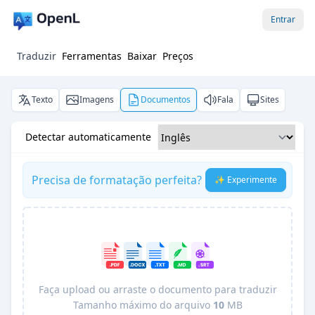
Entrar
Traduzir
Ferramentas
Baixar
Preços
Texto
Imagens
Documentos
Fala
Sites
Detectar automaticamente
Precisa de formatação perfeita?
✨ Experimente
Faça upload ou arraste o documento para traduzir
Tamanho máximo do arquivo
10
MB