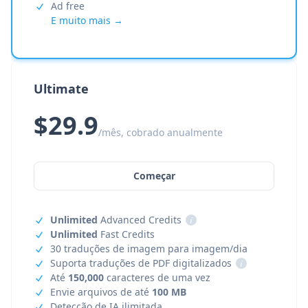
Ad free
E muito mais →
Ultimate
$29.9
/mês, cobrado anualmente
Começar
Unlimited
Advanced Credits
i
Unlimited
Fast Credits
30 traduções de imagem para imagem/dia
Suporta traduções de PDF digitalizados
i
Até
150,000
caracteres de uma vez
Envie arquivos de até
100 MB
Detecção de IA ilimitada