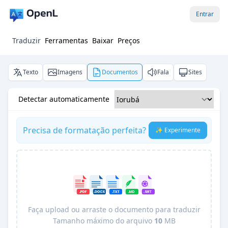
Entrar
Traduzir
Ferramentas
Baixar
Preços
Texto
Imagens
Documentos
Fala
Sites
Detectar automaticamente
Precisa de formatação perfeita?
✨ Experimente
Faça upload ou arraste o documento para traduzir
Tamanho máximo do arquivo
10
MB