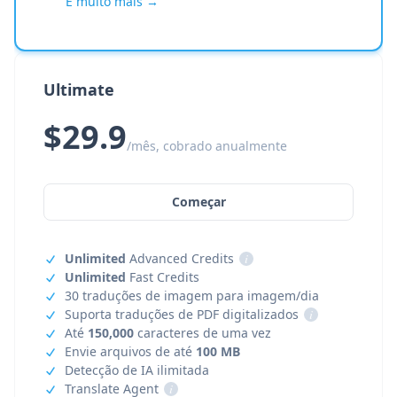
E muito mais →
Ultimate
$29.9
/mês, cobrado anualmente
Começar
Unlimited
Advanced Credits
i
Unlimited
Fast Credits
30 traduções de imagem para imagem/dia
Suporta traduções de PDF digitalizados
i
Até
150,000
caracteres de uma vez
Envie arquivos de até
100 MB
Detecção de IA ilimitada
Translate Agent
i