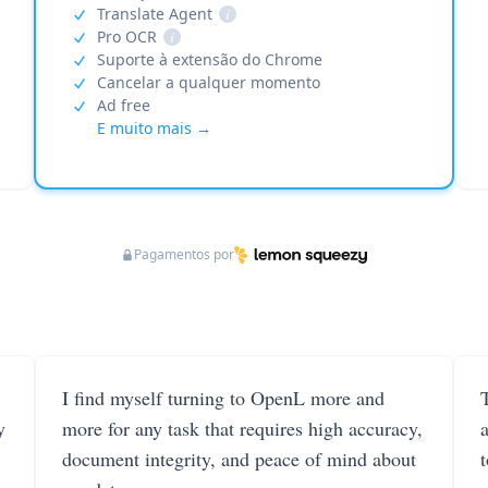
Translate Agent
i
Pro OCR
i
Suporte à extensão do Chrome
Cancelar a qualquer momento
Ad free
E muito mais →
Pagamentos por
I find myself turning to OpenL more and
T
y
more for any task that requires high accuracy,
document integrity, and peace of mind about