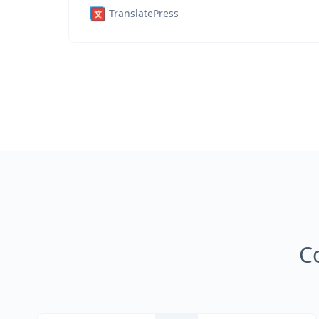
TranslatePress
C