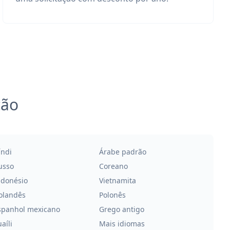
ção
índi
Árabe padrão
usso
Coreano
ndonésio
Vietnamita
olandês
Polonês
spanhol mexicano
Grego antigo
aíli
Mais idiomas