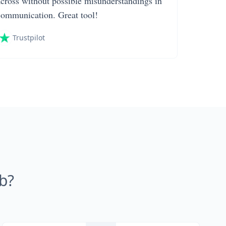
across without possible misunderstandings in
communication. Great tool!
Trustpilot
b?