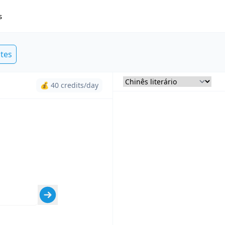
s
ites
💰 40 credits/day