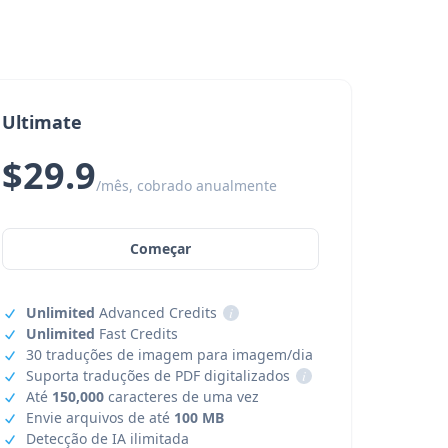
Ultimate
$29.9
/mês, cobrado anualmente
Começar
Unlimited
Advanced Credits
i
Unlimited
Fast Credits
30 traduções de imagem para imagem/dia
Suporta traduções de PDF digitalizados
i
Até
150,000
caracteres de uma vez
Envie arquivos de até
100 MB
Detecção de IA ilimitada