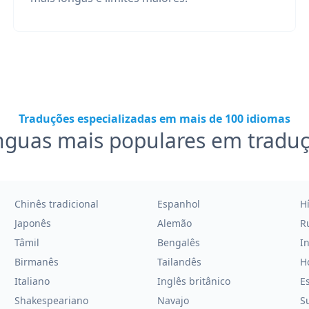
Traduções especializadas em mais de 100 idiomas
nguas mais populares em tradu
Chinês tradicional
Espanhol
H
Japonês
Alemão
R
Tâmil
Bengalês
I
Birmanês
Tailandês
H
Italiano
Inglês britânico
E
Shakespeariano
Navajo
Su