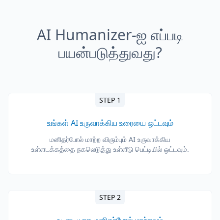
AI Humanizer-ஐ எப்படி
பயன்படுத்துவது?
STEP 1
உங்கள் AI உருவாக்கிய உரையை ஒட்டவும்
மனிதர்போல் மாற்ற விரும்பும் AI உருவாக்கிய
உள்ளடக்கத்தை நகலெடுத்து உள்ளீடு பெட்டியில் ஒட்டவும்.
STEP 2