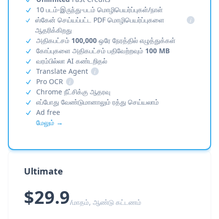
10 படம்-இருந்து-படம் மொழிபெயர்ப்புகள்/நாள்
ஸ்கேன் செய்யப்பட்ட PDF மொழிபெயர்ப்புகளை
i
ஆதரிக்கிறது
அதிகபட்சம்
100,000
ஒரே நேரத்தில் எழுத்துக்கள்
கோப்புகளை அதிகபட்சம் பதிவேற்றவும்
100 MB
வரம்பில்லா AI கண்டறிதல்
Translate Agent
i
Pro OCR
i
Chrome நீட்சிக்கு ஆதரவு
எப்போது வேண்டுமானாலும் ரத்து செய்யலாம்
Ad free
மேலும் →
Ultimate
$29.9
/மாதம், ஆண்டு கட்டணம்