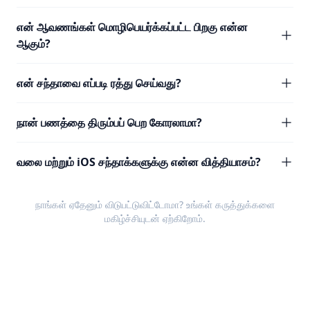
என் ஆவணங்கள் மொழிபெயர்க்கப்பட்ட பிறகு என்ன
ஆகும்?
என் சந்தாவை எப்படி ரத்து செய்வது?
நான் பணத்தை திரும்பப் பெற கோரலாமா?
வலை மற்றும் iOS சந்தாக்களுக்கு என்ன வித்தியாசம்?
நாங்கள் ஏதேனும் விடுபட்டுவிட்டோமா? உங்கள்
கருத்துக்களை
மகிழ்ச்சியுடன் ஏற்கிறோம்.