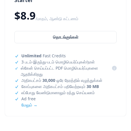
Starter
$8.9
/மாதம், ஆண்டு கட்டணம்
தொடங்குங்கள்
Unlimited
Fast Credits
3 படம்-இருந்து-படம் மொழிபெயர்ப்புகள்/நாள்
ஸ்கேன் செய்யப்பட்ட PDF மொழிபெயர்ப்புகளை
i
ஆதரிக்கிறது
அதிகபட்சம்
30,000
ஒரே நேரத்தில் எழுத்துக்கள்
கோப்புகளை அதிகபட்சம் பதிவேற்றவும்
30 MB
எப்போது வேண்டுமானாலும் ரத்து செய்யலாம்
Ad free
மேலும் →