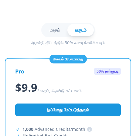
மாதம்
வருடம்
ஆண்டு திட்டத்தில் 50% வரை சேமிக்கவும்
மிகவும் பிரபலமானது
Pro
50% தள்ளுபடி
$9.9
/மாதம், ஆண்டு கட்டணம்
இப்போது மேம்படுத்தவும்
1,000
Advanced Credits/month
i
Unlimited
Fast Credits