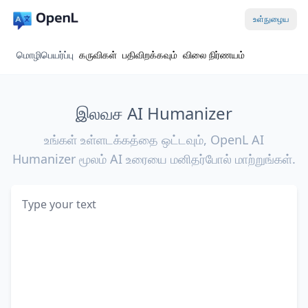
உள்நுழைய
மொழிபெயர்ப்பு
கருவிகள்
பதிவிறக்கவும்
விலை நிர்ணயம்
இலவச AI Humanizer
உங்கள் உள்ளடக்கத்தை ஒட்டவும், OpenL AI
Humanizer மூலம் AI உரையை மனிதர்போல் மாற்றுங்கள்.