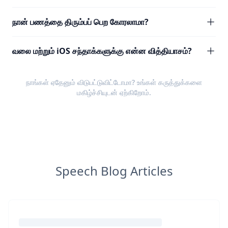
நான் பணத்தை திரும்பப் பெற கோரலாமா?
வலை மற்றும் iOS சந்தாக்களுக்கு என்ன வித்தியாசம்?
நாங்கள் ஏதேனும் விடுபட்டுவிட்டோமா? உங்கள்
கருத்துக்களை
மகிழ்ச்சியுடன் ஏற்கிறோம்.
Speech Blog Articles