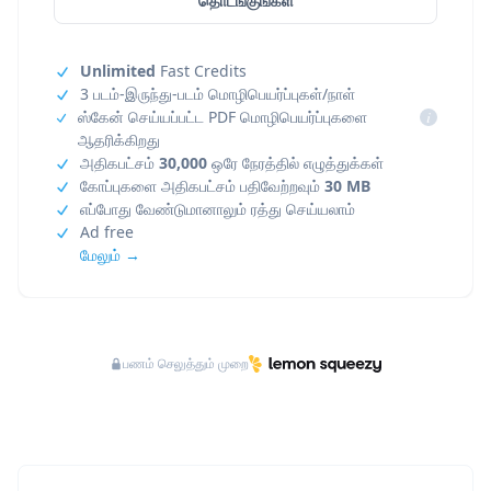
தொடங்குங்கள்
Unlimited
Fast Credits
3 படம்-இருந்து-படம் மொழிபெயர்ப்புகள்/நாள்
ஸ்கேன் செய்யப்பட்ட PDF மொழிபெயர்ப்புகளை
i
ஆதரிக்கிறது
அதிகபட்சம்
30,000
ஒரே நேரத்தில் எழுத்துக்கள்
கோப்புகளை அதிகபட்சம் பதிவேற்றவும்
30 MB
எப்போது வேண்டுமானாலும் ரத்து செய்யலாம்
Ad free
மேலும் →
பணம் செலுத்தும் முறை