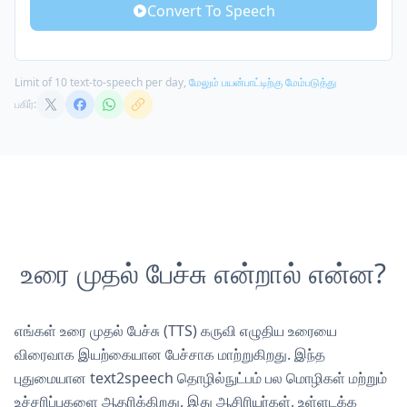
Athena
Convert To Speech
Female
Angus
Male
Hera
Limit of 10 text-to-speech per day,
Female
மேலும் பயன்பாட்டிற்கு மேம்படுத்து
பகிர்:
Orpheus
Male
Helios
Male
Zeus
Male
உரை முதல் பேச்சு என்றால் என்ன?
எங்கள் உரை முதல் பேச்சு (TTS) கருவி எழுதிய உரையை
விரைவாக இயற்கையான பேச்சாக மாற்றுகிறது. இந்த
புதுமையான text2speech தொழில்நுட்பம் பல மொழிகள் மற்றும்
உச்சரிப்புகளை ஆதரிக்கிறது, இது ஆசிரியர்கள், உள்ளடக்க