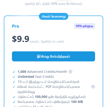
ஆண்டு திட்டத்தில் 50% வரை சேமிக்கவும்
மிகவும் பிரபலமானது
Pro
50% தள்ளுபடி
$9.9
/மாதம், ஆண்டு கட்டணம்
இப்போது மேம்படுத்தவும்
1,000
Advanced Credits/month
i
Unlimited
Fast Credits
10 படம்-இருந்து-படம் மொழிபெயர்ப்புகள்/நாள்
ஸ்கேன் செய்யப்பட்ட PDF மொழிபெயர்ப்புகளை
i
ஆதரிக்கிறது
அதிகபட்சம்
100,000
ஒரே நேரத்தில் எழுத்துக்கள்
கோப்புகளை அதிகபட்சம் பதிவேற்றவும்
100 MB
வரம்பில்லா AI கண்டறிதல்