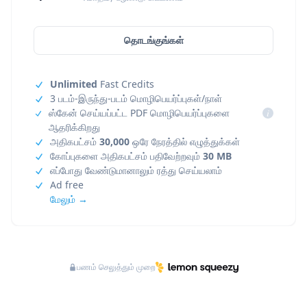
தொடங்குங்கள்
Unlimited
Fast Credits
3 படம்-இருந்து-படம் மொழிபெயர்ப்புகள்/நாள்
ஸ்கேன் செய்யப்பட்ட PDF மொழிபெயர்ப்புகளை
i
ஆதரிக்கிறது
அதிகபட்சம்
30,000
ஒரே நேரத்தில் எழுத்துக்கள்
கோப்புகளை அதிகபட்சம் பதிவேற்றவும்
30 MB
எப்போது வேண்டுமானாலும் ரத்து செய்யலாம்
Ad free
மேலும் →
பணம் செலுத்தும் முறை