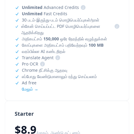
Unlimited
Advanced Credits
i
Unlimited
Fast Credits
30 படம்-இருந்து-படம் மொழிபெயர்ப்புகள்/நாள்
ஸ்கேன் செய்யப்பட்ட PDF மொழிபெயர்ப்புகளை
i
ஆதரிக்கிறது
அதிகபட்சம்
150,000
ஒரே நேரத்தில் எழுத்துக்கள்
கோப்புகளை அதிகபட்சம் பதிவேற்றவும்
100 MB
வரம்பில்லா AI கண்டறிதல்
Translate Agent
i
Pro OCR
i
Chrome நீட்சிக்கு ஆதரவு
எப்போது வேண்டுமானாலும் ரத்து செய்யலாம்
Ad free
மேலும் →
Starter
$8.9
/மாதம், ஆண்டு கட்டணம்