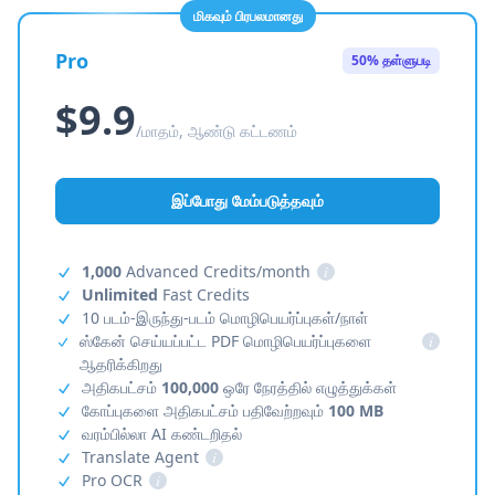
மிகவும் பிரபலமானது
Pro
50% தள்ளுபடி
$9.9
/மாதம், ஆண்டு கட்டணம்
இப்போது மேம்படுத்தவும்
1,000
Advanced Credits/month
i
Unlimited
Fast Credits
10 படம்-இருந்து-படம் மொழிபெயர்ப்புகள்/நாள்
ஸ்கேன் செய்யப்பட்ட PDF மொழிபெயர்ப்புகளை
i
ஆதரிக்கிறது
அதிகபட்சம்
100,000
ஒரே நேரத்தில் எழுத்துக்கள்
கோப்புகளை அதிகபட்சம் பதிவேற்றவும்
100 MB
வரம்பில்லா AI கண்டறிதல்
Translate Agent
i
Pro OCR
i