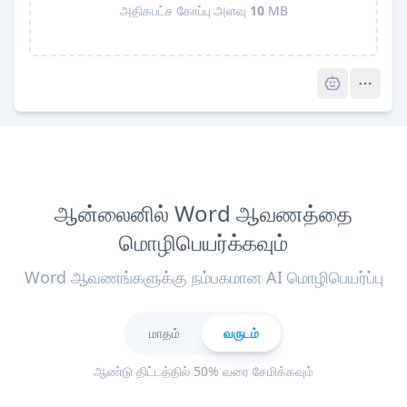
அதிகபட்ச கோப்பு அளவு
10
MB
Pro
ஆன்லைனில் Word ஆவணத்தை
மொழிபெயர்க்கவும்
Word ஆவணங்களுக்கு நம்பகமான AI மொழிபெயர்ப்பு
மாதம்
வருடம்
ஆண்டு திட்டத்தில் 50% வரை சேமிக்கவும்