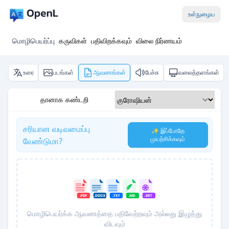
உள்நுழைய
மொழிபெயர்ப்பு
கருவிகள்
பதிவிறக்கவும்
விலை நிர்ணயம்
உரை
படங்கள்
ஆவணங்கள்
பேச்சு
வலைத்தளங்கள்
தானாக கண்டறி
சரியான வடிவமைப்பு
✨ இப்போதே
முயற்சிக்கவும்
வேண்டுமா?
மொழிபெயர்க்க ஆவணத்தை பதிவேற்றவும் அல்லது இழுத்து
விடவும்