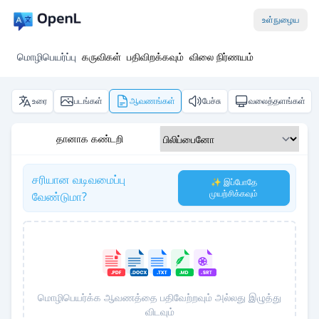
உள்நுழைய
மொழிபெயர்ப்பு
கருவிகள்
பதிவிறக்கவும்
விலை நிர்ணயம்
உரை
படங்கள்
ஆவணங்கள்
பேச்சு
வலைத்தளங்கள்
தானாக கண்டறி
சரியான வடிவமைப்பு
✨ இப்போதே
முயற்சிக்கவும்
வேண்டுமா?
மொழிபெயர்க்க ஆவணத்தை பதிவேற்றவும் அல்லது இழுத்து
விடவும்