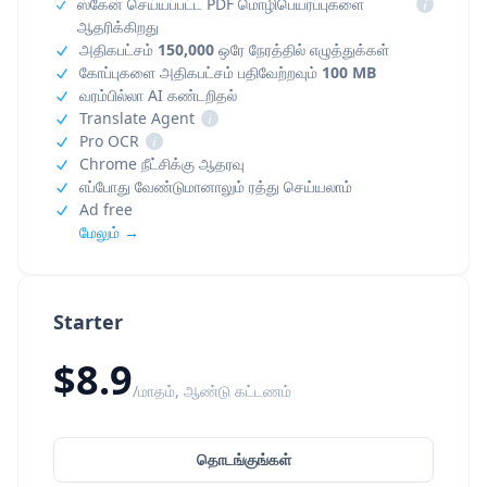
ஸ்கேன் செய்யப்பட்ட PDF மொழிபெயர்ப்புகளை
i
ஆதரிக்கிறது
அதிகபட்சம்
150,000
ஒரே நேரத்தில் எழுத்துக்கள்
கோப்புகளை அதிகபட்சம் பதிவேற்றவும்
100 MB
வரம்பில்லா AI கண்டறிதல்
Translate Agent
i
Pro OCR
i
Chrome நீட்சிக்கு ஆதரவு
எப்போது வேண்டுமானாலும் ரத்து செய்யலாம்
Ad free
மேலும் →
Starter
$8.9
/மாதம், ஆண்டு கட்டணம்
தொடங்குங்கள்