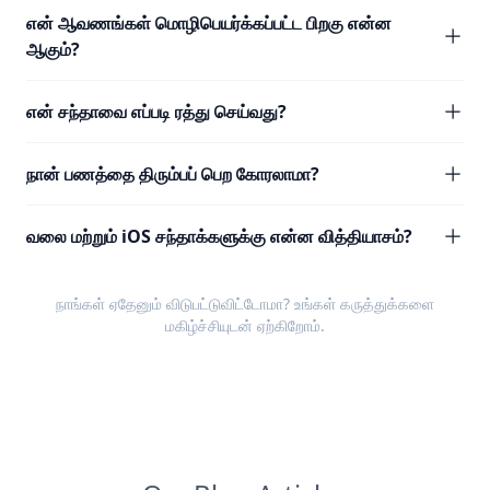
என் ஆவணங்கள் மொழிபெயர்க்கப்பட்ட பிறகு என்ன
ஆகும்?
என் சந்தாவை எப்படி ரத்து செய்வது?
நான் பணத்தை திரும்பப் பெற கோரலாமா?
வலை மற்றும் iOS சந்தாக்களுக்கு என்ன வித்தியாசம்?
நாங்கள் ஏதேனும் விடுபட்டுவிட்டோமா? உங்கள்
கருத்துக்களை
மகிழ்ச்சியுடன் ஏற்கிறோம்.